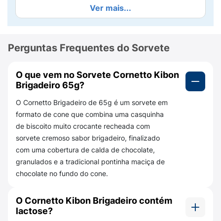
finalizar, o topo é generosamente coberto
Ver mais...
com
granulado de chocolate
, remetendo ao
clássico docinho de festa. E como todo bom
Cornetto, a pontinha final da casquinha
Perguntas Frequentes do Sorvete
reserva aquele pedaço sólido de chocolate
que todo mundo adora. Com
65g
, é a
sobremesa individual perfeita para qualquer
O que vem no Sorvete Cornetto Kibon
hora do dia.
Brigadeiro 65g?
O Cornetto Brigadeiro de 65g é um sorvete em
Principais Benefícios:
formato de cone que combina uma casquinha
Sabor Brasileiro:
Autêntico gosto de
de biscoito muito crocante recheada com
brigadeiro.
sorvete cremoso sabor brigadeiro, finalizado
com uma cobertura de calda de chocolate,
Textura:
Casquinha wafer crocante sabor
granulados e a tradicional pontinha maciça de
chocolate.
chocolate no fundo do cone.
Cobertura:
Granulados crocantes no topo.
O Cornetto Kibon Brigadeiro contém
Qualidade Kibon:
A marca líder em sorvetes
lactose?
no Brasil.