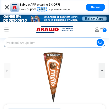
×
Baixe o APP e ganhe 5% OFF!
Baixar
cupom
Use o
APP5
na primeira compra
0
Araujo
Mercado
Alimentos Congelados e de Geladeira