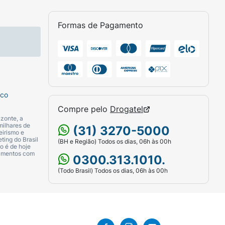
Formas de Pagamento
sco
Compre pelo
Drogatel
zonte, a
milhares de
(31) 3270-5000
eirismo e
ting do Brasil
(BH e Região) Todos os dias, 06h às 00h
o é de hoje
camentos com
0300.313.1010.
(Todo Brasil) Todos os dias, 06h às 00h