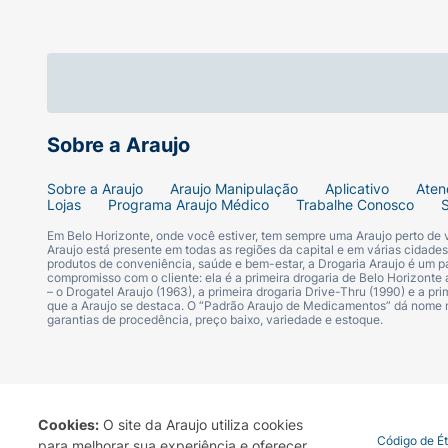
Sobre a Araujo
Sobre a Araujo
Araujo Manipulação
Aplicativo
Aten
Lojas
Programa Araujo Médico
Trabalhe Conosco
Em Belo Horizonte, onde você estiver, tem sempre uma Araujo perto de
Araujo está presente em todas as regiões da capital e em várias cidade
produtos de conveniência, saúde e bem-estar, a Drogaria Araujo é um pa
compromisso com o cliente: ela é a primeira drogaria de Belo Horizonte a
– o Drogatel Araujo (1963), a primeira drogaria Drive-Thru (1990) e a 
que a Araujo se destaca. O “Padrão Araujo de Medicamentos” dá nome
garantias de procedência, preço baixo, variedade e estoque.
Cookies:
O site da Araujo utiliza cookies
Termo de Uso
Portal da Privacidade
Covid-19
Código de É
para melhorar sua experiência e oferecer