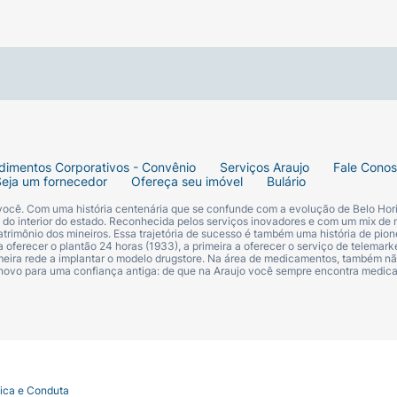
dimentos Corporativos - Convênio
Serviços Araujo
Fale Cono
Seja um fornecedor
Ofereça seu imóvel
Bulário
 você. Com uma história centenária que se confunde com a evolução de Belo Hori
s do interior do estado. Reconhecida pelos serviços inovadores e com um mix de 
trimônio dos mineiros. Essa trajetória de sucesso é também uma história de pion
 oferecer o plantão 24 horas (1933), a primeira a oferecer o serviço de telemarke
primeira rede a implantar o modelo drugstore. Na área de medicamentos, também nã
 novo para uma confiança antiga: de que na Araujo você sempre encontra medi
tica e Conduta