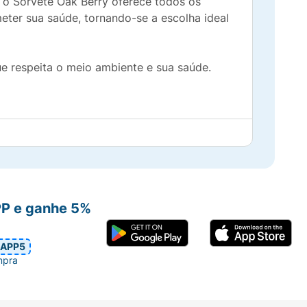
 o Sorvete Oak Berry oferece todos os
eter sua saúde, tornando-se a escolha ideal
e respeita o meio ambiente e sua saúde.
e sódio*, aromatizante* e acidulante ácido
PP e ganhe 5%
APP5
mpra