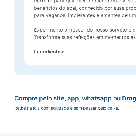
Perfeito para qualquer momento do dia, se
benefícios do açaí, conhecido por suas pro
para veganos, intolerantes e amantes de um
Experimente o frescor do nosso sorvete e 
Transforme suas refeições em momentos esp
Ingredientes:
Açaí orgânico, água, açúcar demerara orgâni
cítrico. * Não orgânico.
Compre pelo site, app, whatsapp ou Drog
Retire na loja com agilidade e sem passar pelo caixa.