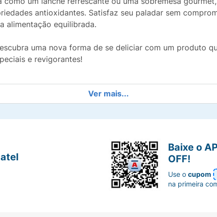
ja como um lanche refrescante ou uma sobremesa gourmet,
priedades antioxidantes. Satisfaz seu paladar sem comprom
a alimentação equilibrada.
descubra uma nova forma de se deliciar com um produto qu
eciais e revigorantes!
Ver mais...
co, calda de agave azul orgânica, estabilizante alginato d
Baixe o A
atel
OFF!
Use o
cupom
na primeira co