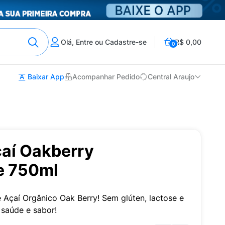
Olá, Entre ou Cadastre-se
R$ 0,00
0
Baixar App
Acompanhar Pedido
Central Araujo
çaí Oakberry
e 750ml
 Açaí Orgânico Oak Berry! Sem glúten, lactose e
a saúde e sabor!