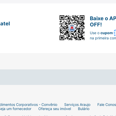
ovos, amendoim e no
castanhas, macadâmi
Baixe o A
atel
OFF!
Use o
cupom
na primeira co
dimentos Corporativos - Convênio
Serviços Araujo
Fale Cono
Seja um fornecedor
Ofereça seu imóvel
Bulário