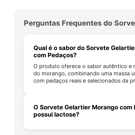
Perguntas Frequentes do Sorve
Qual é o sabor do Sorvete Gelarti
com Pedaços?
O produto oferece o sabor autêntico e 
do morango, combinando uma massa ul
com pedaços reais e selecionados da pró
O Sorvete Gelartier Morango com
possui lactose?
Sim, o produto possui lactose natural, 
fabricado com leite e derivados em sua