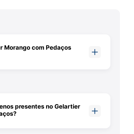
ier Morango com Pedaços
ém glúten em sua composição
de compartilhamento de
 de produção.
enos presentes no Gelartier
aços?
te e derivados. Pode conter
, trigo, centeio, cevada, aveia,