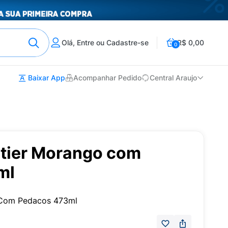
Olá, Entre ou Cadastre-se
R$ 0,00
0
Baixar App
Acompanhar Pedido
Central Araujo
rtier Morango com
ml
 Com Pedacos 473ml