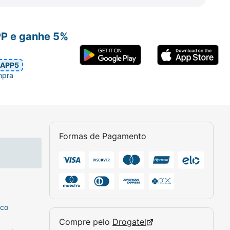
zes (como amêndoa, avelã,
a e pistache).
PP e ganhe 5%
APP5
mpra
Formas de Pagamento
sco
Compre pelo
Drogatel