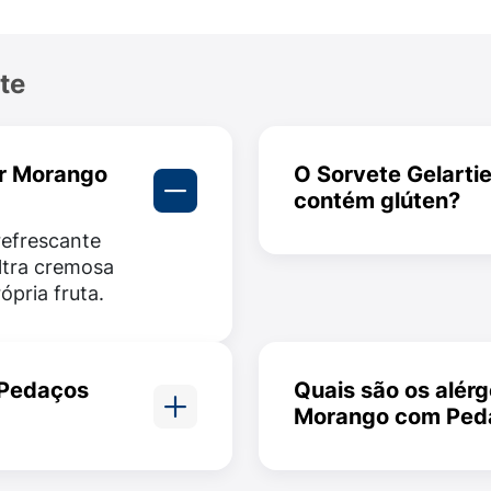
te
er Morango
O Sorvete Gelart
contém glúten?
refrescante
Sim, o sorvete cont
tra cremosa
devido ao processo 
pria fruta.
maquinários na linha
 Pedaços
Quais são os alérg
Morango com Ped
sendo
O produto contém lei
 base
também traços de soja