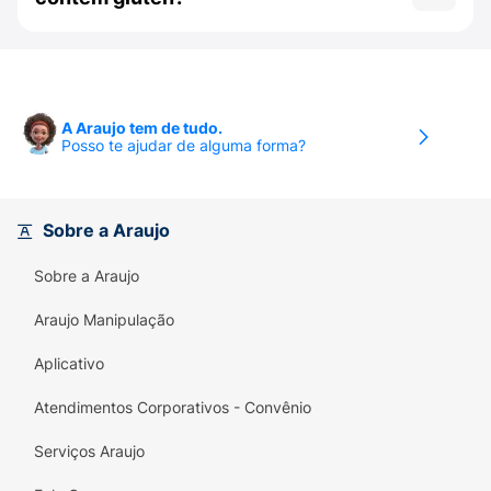
alimento que possui lactose naturalmente em
sua composição.
Como as linhas de produção podem processar
outros itens ou sofrer atualizações, a Kibon
orienta sempre checar o rótulo e a tabela de
alergênicos impressa na embalagem do lote
A Araujo tem de tudo.
vigente antes do consumo.
Posso te ajudar de alguma forma?
Sobre a Araujo
Sobre a Araujo
Araujo Manipulação
Aplicativo
Atendimentos Corporativos - Convênio
Serviços Araujo