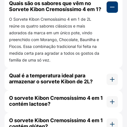
Quais são os sabores que vêm no
Sorvete Kibon Cremosíssimo 4 em 1?
O Sorvete Kibon Cremosíssimo 4 em 1 de 2L
reúne os quatro sabores clássicos e mais
adorados da marca em um único pote, vindo
preenchido com Morango, Chocolate, Baunilha e
Flocos. Essa combinação tradicional foi feita na
medida certa para agradar a todos os gostos da
família de uma só vez.
Qual é a temperatura ideal para
armazenar o sorvete Kibon de 2L?
O sorvete deve ser mantido continuamente no
O sorvete Kibon Cremosíssimo 4 em 1
congelador ou freezer doméstico a uma
contém lactose?
temperatura de -18°C ou mais fria. Essa
condição é essencial para preservar a textura
Sim. O produto é formulado à base de leite e
aerada, a cremosidade e a integridade dos
O sorvete Kibon Cremosíssimo 4 em 1
derivados (como o soro de leite), sendo um
quatro sabores.
contém glúten?