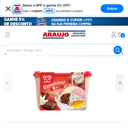
×
Baixe o APP e ganhe 5% OFF!
Baixar
cupom
Use o
APP5
na primeira compra
0
Araujo
Mercado
Alimentos Congelados e de Geladeira