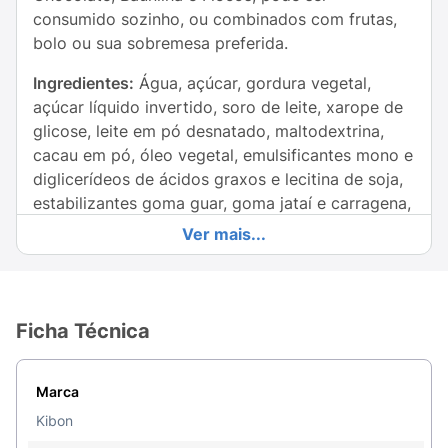
consumido sozinho, ou combinados com frutas,
bolo ou sua sobremesa preferida.
Ingredientes:
Água, açúcar, gordura vegetal,
açúcar líquido invertido, soro de leite, xarope de
glicose, leite em pó desnatado, maltodextrina,
cacau em pó, óleo vegetal, emulsificantes mono e
diglicerídeos de ácidos graxos e lecitina de soja,
estabilizantes goma guar, goma jataí e carragena,
corantes carmim, caramelo IV, urucum e cúrcuma,
Ver mais...
aromatizantes e acidulante ácido cítrico.
Conservação:
Conservar em freezer: - 18º C
Ficha Técnica
Contém Glúten e contém Lactose.
Alérgicos:
Contém Leite, Derivados de Leite e de
Marca
Soja. Pode Conter Amêndoas, Amendoim, Avelã,
Aveia, Castanha-De-Caju, Castanha-Do-Pará,
Kibon
Centeio, Cevada, Macadâmia, Nozes E Trigo.