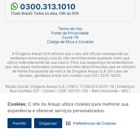
0300.313.1010
(Todo Brasil) Todos os dias, 06h às 00h
Termo de Uso
Portal da Privacidade
Covid-19
Código de Ética e Conduta
A Drogaria Araujo S/A informa que o seu site oficial corresponde ao
endereço www.araujo.com.br, não reconhecendo qualquer outro que
utilize indevidamente da sua marca. Para sua segurança recomendamos
que não sejam realizadas compras em sites desconhecidos que se utilizem
de forma fraudulenta da marca da Drogaria Araujo S.A. Em caso de
dúvidas, gentileza entrar em contato com (31) 3270-5000.
Razão Social: Drogaria Araujo S.A | CNPJ: 17.256.512.0001-16 | Endereço:
Rua Curitiba 327 - Centro - CEP: 30170-120 - Belo Horizonte - MG |
Telefones: 0300.313.1010 e (31) 3270-5000 Horário de funcionamento -
06:00h às 00:00h | Consultores técnicos responsáveis: Hairton Ayres
Cookies:
O site da Araujo utiliza cookies para melhorar sua
Azevedo Guimarães – CRF 10.965 | Yasmin Silva Alvarenga – CRF 52.584 -
Consultor substituto: Thiago Aguiar Pinheiro - CRF Nº 13.748. Alvará
experiência e oferecer serviços personalizados.
Sanitário: 2025020713 | Autorização de Funcionamento da Empresa (AFE):
7.16355-1
Permitir
Dispensar
Preferências de Cookies