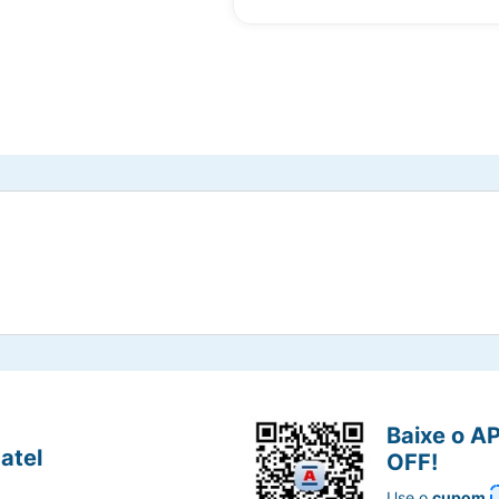
Baixe o A
atel
OFF!
Use o
cupom