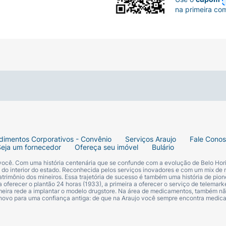
na primeira co
dimentos Corporativos - Convênio
Serviços Araujo
Fale Cono
Seja um fornecedor
Ofereça seu imóvel
Bulário
 você. Com uma história centenária que se confunde com a evolução de Belo Hori
s do interior do estado. Reconhecida pelos serviços inovadores e com um mix de 
trimônio dos mineiros. Essa trajetória de sucesso é também uma história de pion
 oferecer o plantão 24 horas (1933), a primeira a oferecer o serviço de telemarke
primeira rede a implantar o modelo drugstore. Na área de medicamentos, também nã
 novo para uma confiança antiga: de que na Araujo você sempre encontra medi