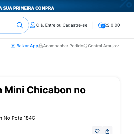
Olá, Entre ou Cadastre-se
R$ 0,00
0
Baixar App
Acompanhar Pedido
Central Araujo
n Mini Chicabon no
on No Pote 184G