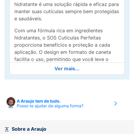
hidratante é uma solução rápida e eficaz para
manter suas cutículas sempre bem protegidas
e saudáveis.
Com uma fórmula rica em ingredientes
hidratantes, o SOS Cutículas Perfeitas
proporciona benefícios e proteção a cada
aplicação. O design em formato de caneta
facilita o uso, permitindo que você leve o
produto a qualquer lugar e aplique com
Ver mais...
precisão sempre que necessário.
Ideal para quem busca praticidade e
resultados, este produto é perfeito para o dia
a dia ou momentos especiais. Aplique
A Araujo tem de tudo.
Posso te ajudar de alguma forma?
diretamente sobre as cutículas e diversão de
um aspecto perfeito e bem cuidado, sem
complicações. Eleve seus cuidados de beleza
e mostre unhas deslumbrantes com o SOS
Sobre a Araujo