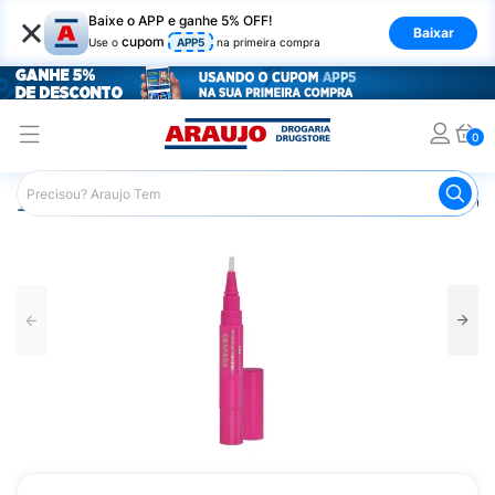
×
Baixe o APP e ganhe 5% OFF!
Baixar
cupom
Use o
APP5
na primeira compra
0
Araujo
Beleza e Cuidados
Unhas
Esmaltes
Sos Cu