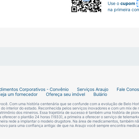
Use o
cupom
na primeira co
dimentos Corporativos - Convênio
Serviços Araujo
Fale Cono
Seja um fornecedor
Ofereça seu imóvel
Bulário
 você. Com uma história centenária que se confunde com a evolução de Belo Hori
s do interior do estado. Reconhecida pelos serviços inovadores e com um mix de 
trimônio dos mineiros. Essa trajetória de sucesso é também uma história de pion
 oferecer o plantão 24 horas (1933), a primeira a oferecer o serviço de telemarke
primeira rede a implantar o modelo drugstore. Na área de medicamentos, também nã
 novo para uma confiança antiga: de que na Araujo você sempre encontra medi