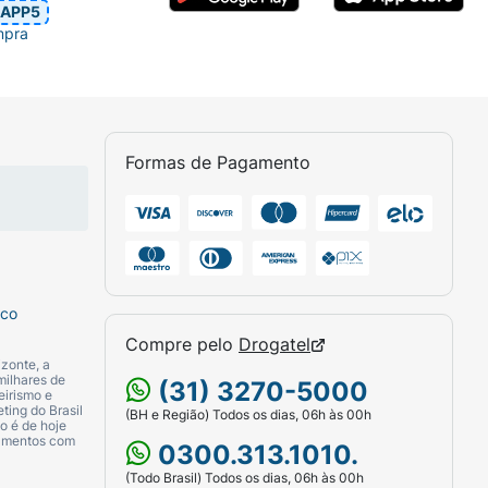
APP5
mpra
Formas de Pagamento
sco
Compre pelo
Drogatel
zonte, a
milhares de
(31) 3270-5000
eirismo e
ting do Brasil
(BH e Região) Todos os dias, 06h às 00h
o é de hoje
camentos com
0300.313.1010.
(Todo Brasil) Todos os dias, 06h às 00h