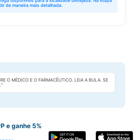
rega disponíveis para a localidade desejada. Na etapa
dir de maneira mais detalhada.
 O MÉDICO E O FARMACÊUTICO. LEIA A BULA. SE
."
PP e ganhe 5%