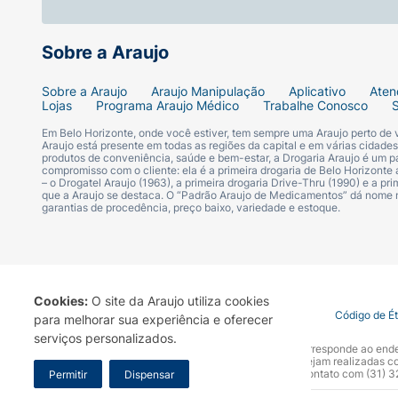
Sobre a Araujo
Sobre a Araujo
Araujo Manipulação
Aplicativo
Aten
Lojas
Programa Araujo Médico
Trabalhe Conosco
Em Belo Horizonte, onde você estiver, tem sempre uma Araujo perto de
Araujo está presente em todas as regiões da capital e em várias cidade
produtos de conveniência, saúde e bem-estar, a Drogaria Araujo é um pa
compromisso com o cliente: ela é a primeira drogaria de Belo Horizonte a
– o Drogatel Araujo (1963), a primeira drogaria Drive-Thru (1990) e a 
que a Araujo se destaca. O “Padrão Araujo de Medicamentos” dá nome
garantias de procedência, preço baixo, variedade e estoque.
Cookies:
O site da Araujo utiliza cookies
Termo de Uso
Portal da Privacidade
Covid-19
Código de É
para melhorar sua experiência e oferecer
serviços personalizados.
A Drogaria Araujo S/A informa que o seu site oficial corresponde ao e
marca. Para sua segurança recomendamos que não sejam realizadas com
Araujo S.A. Em caso de dúvidas, gentileza entrar em contato com (31)
Permitir
Dispensar