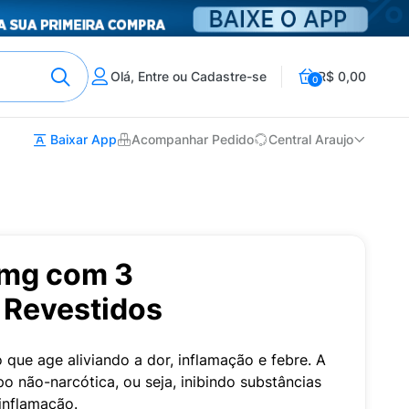
Olá, Entre ou Cadastre-se
R$ 0,00
0
Baixar App
Acompanhar Pedido
Central Araujo
0mg com 3
Revestidos
que age aliviando a dor, inflamação e febre. A
po não-narcótica, ou seja, inibindo substâncias
inflamação.