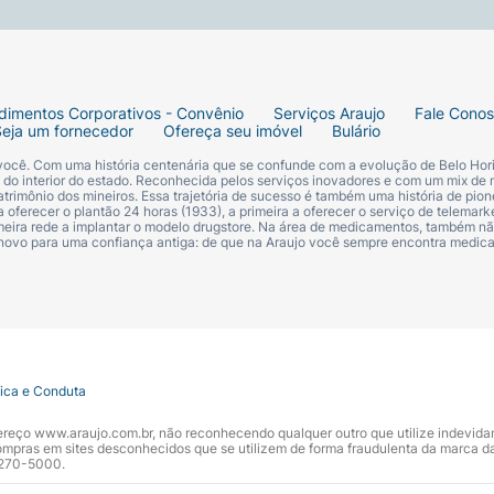
dimentos Corporativos - Convênio
Serviços Araujo
Fale Cono
Seja um fornecedor
Ofereça seu imóvel
Bulário
 você. Com uma história centenária que se confunde com a evolução de Belo Hori
s do interior do estado. Reconhecida pelos serviços inovadores e com um mix de 
trimônio dos mineiros. Essa trajetória de sucesso é também uma história de pion
 oferecer o plantão 24 horas (1933), a primeira a oferecer o serviço de telemarke
primeira rede a implantar o modelo drugstore. Na área de medicamentos, também nã
 novo para uma confiança antiga: de que na Araujo você sempre encontra medi
tica e Conduta
ndereço www.araujo.com.br, não reconhecendo qualquer outro que utilize indevid
pras em sites desconhecidos que se utilizem de forma fraudulenta da marca d
 3270-5000.