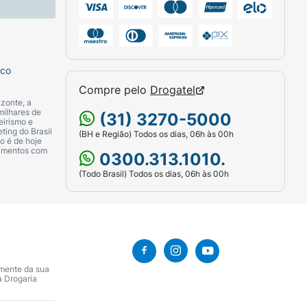
sco
Compre pelo
Drogatel
zonte, a
milhares de
(31) 3270-5000
eirismo e
ting do Brasil
(BH e Região) Todos os dias, 06h às 00h
o é de hoje
camentos com
0300.313.1010.
(Todo Brasil) Todos os dias, 06h às 00h
amente da sua
a Drogaria