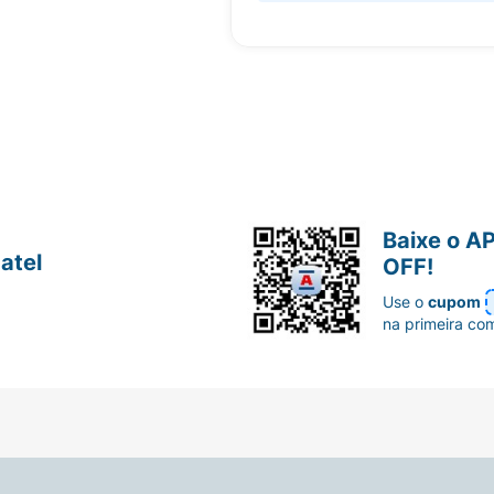
Baixe o A
atel
OFF!
Use o
cupom
na primeira co