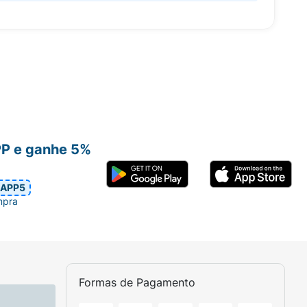
PP e ganhe 5%
APP5
mpra
Formas de Pagamento