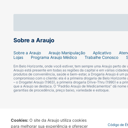
distância de aproximadamente 15 centímetros
em excesso. Deixe secar por cerca de 2 a 3 
Ficha Técnica:
Marca:
Karina.
Sobre a Araujo
Produto:
Spray Capilar Temporário Maqui
Sobre a Araujo
Araujo Manipulação
Aplicativo
Aten
Lojas
Programa Araujo Médico
Trabalhe Conosco
Indicação:
Retoque instantâneo de raiz e 
Em Belo Horizonte, onde você estiver, tem sempre uma Araujo perto de
Araujo está presente em todas as regiões da capital e em várias cidade
produtos de conveniência, saúde e bem-estar, a Drogaria Araujo é um pa
compromisso com o cliente: ela é a primeira drogaria de Belo Horizonte a
Variante/Cor:
Preto.
– o Drogatel Araujo (1963), a primeira drogaria Drive-Thru (1990) e a 
que a Araujo se destaca. O “Padrão Araujo de Medicamentos” dá nome
garantias de procedência, preço baixo, variedade e estoque.
Volume Líquido:
75 ml.
Peso Líquido:
44 g.
Rendimento:
Até 25 aplicações.
Cookies:
O site da Araujo utiliza cookies
Termo de Uso
Portal da Privacidade
Covid-19
Código de É
para melhorar sua experiência e oferecer