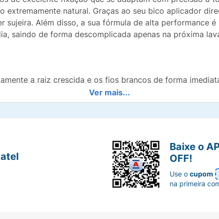
 extremamente natural. Graças ao seu bico aplicador dire
 sujeira. Além disso, a sua fórmula de alta performance é 
dia, saindo de forma descomplicada apenas na próxima la
tamente a raiz crescida e os fios brancos de forma imediat
Ver mais...
 de rápida absorção e fixação que evita borrões após a ap
abilidade e não escorre com o suor ou com garoas e umid
Baixe o A
uro para a saúde dos fios, saindo por completo no banho
atel
OFF!
75ml (44g) de fácil transporte que rende até 25 aplicaçõ
Use o
cupom
na primeira co
da aplicação. Com os cabelos limpos, penteados e comple