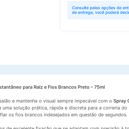
Consulte pelas opções de ent
de entrega, você poderá deci
stantâneo para Raiz e Fios Brancos Preto – 75ml
o salão e mantenha o visual sempre impecável com o
Spray 
ma solução prática, rápida e discreta para a correria do d
uflar os fios brancos indesejados em questão de segundos.
s de excelente fixação que se adaptam com precisão à to