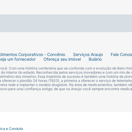
 da raiz. Borrifique o produto em jatos curtos e suaves na
minutos antes de tocar nos fios ou finalizar o penteado.
agem para Cabelo.
dimentos Corporativos - Convênio
Serviços Araujo
Fale Cono
Seja um fornecedor
Ofereça seu imóvel
Bulário
fios brancos.
 você. Com uma história centenária que se confunde com a evolução de Belo Hori
s do interior do estado. Reconhecida pelos serviços inovadores e com um mix de 
trimônio dos mineiros. Essa trajetória de sucesso é também uma história de pion
 oferecer o plantão 24 horas (1933), a primeira a oferecer o serviço de telemarke
primeira rede a implantar o modelo drugstore. Na área de medicamentos, também nã
 novo para uma confiança antiga: de que na Araujo você sempre encontra medi
tica e Conduta