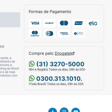
s áreas que deseja cobrir, evitando aplicar
Formas de Pagamento
sco
Compre pelo
Drogatel
zonte, a
milhares de
(31) 3270-5000
eirismo e
ting do Brasil
(BH e Região) Todos os dias, 06h às 00h
o é de hoje
camentos com
0300.313.1010.
(Todo Brasil) Todos os dias, 06h às 00h