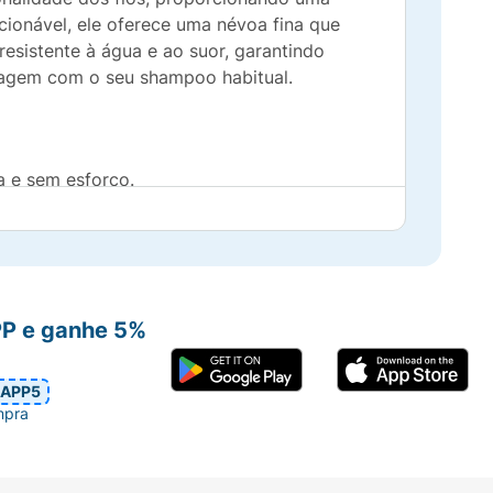
cionável, ele oferece uma névoa fina que
resistente à água e ao suor, garantindo
vagem com o seu shampoo habitual.
a e sem esforço.
licação.
ade.
PP e ganhe 5%
 com o uso de shampoo.
es.
APP5
mpra
tamente secos, posicione o spray a uma