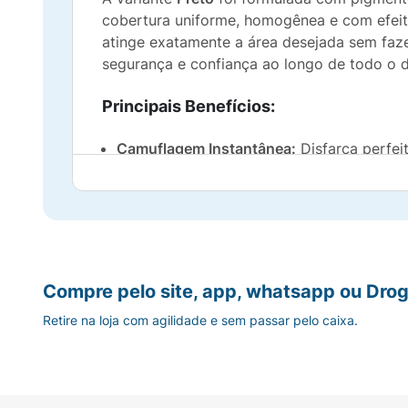
cobertura uniforme, homogênea e com efeito
atinge exatamente a área desejada sem fazer
segurança e confiança ao longo de todo o 
Principais Benefícios:
Camuflagem Instantânea:
Disfarça perfei
Secagem Ultra Rápida:
Fórmula inteligente
Resistente à Água:
Garante excelente dur
Remoção Descomplicada:
Totalmente seg
Compre pelo site, app, whatsapp ou Drog
Retire na loja com agilidade e sem passar pelo caixa.
Alto Rendimento:
Embalagem compacta de 
Sugestão de Uso:
Agite vigorosamente o produto antes de ca