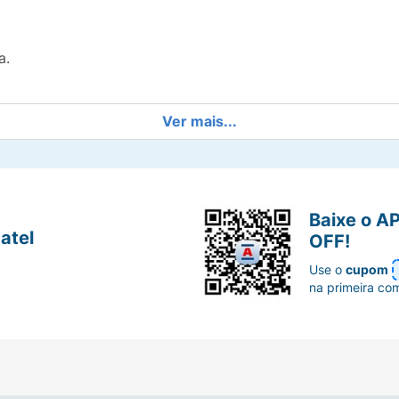
ca.
Ver mais...
 usar em crianças menores de 6 anos. Em caso de contato 
irritação. Conserve em local fresco e ao abrigo da luz so
Baixe o A
atel
OFF!
Use o
cupom
na primeira co
 de
 Sacarina de Sódio, Benzoato de
ilhante 42090, Ácido Cítrico.