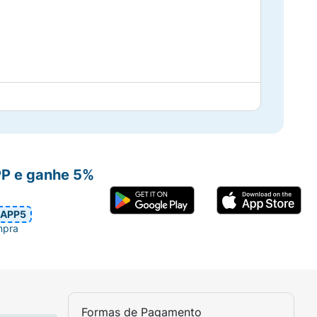
acidental com os olhos, enxágue
lar.
PP e ganhe 5%
APP5
mpra
Formas de Pagamento