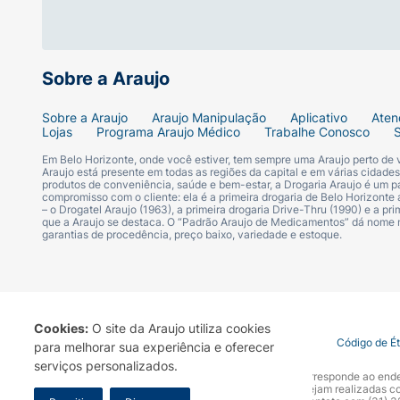
Sobre a Araujo
Sobre a Araujo
Araujo Manipulação
Aplicativo
Aten
Lojas
Programa Araujo Médico
Trabalhe Conosco
Em Belo Horizonte, onde você estiver, tem sempre uma Araujo perto de
Araujo está presente em todas as regiões da capital e em várias cidade
produtos de conveniência, saúde e bem-estar, a Drogaria Araujo é um pa
compromisso com o cliente: ela é a primeira drogaria de Belo Horizonte a
– o Drogatel Araujo (1963), a primeira drogaria Drive-Thru (1990) e a 
que a Araujo se destaca. O “Padrão Araujo de Medicamentos” dá nome
garantias de procedência, preço baixo, variedade e estoque.
Cookies:
O site da Araujo utiliza cookies
Termo de Uso
Portal da Privacidade
Covid-19
Código de É
para melhorar sua experiência e oferecer
serviços personalizados.
A Drogaria Araujo S/A informa que o seu site oficial corresponde ao e
marca. Para sua segurança recomendamos que não sejam realizadas com