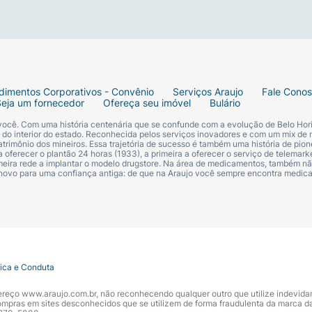
dimentos Corporativos - Convênio
Serviços Araujo
Fale Cono
Seja um fornecedor
Ofereça seu imóvel
Bulário
 você. Com uma história centenária que se confunde com a evolução de Belo Hori
s do interior do estado. Reconhecida pelos serviços inovadores e com um mix de 
trimônio dos mineiros. Essa trajetória de sucesso é também uma história de pion
 oferecer o plantão 24 horas (1933), a primeira a oferecer o serviço de telemarke
primeira rede a implantar o modelo drugstore. Na área de medicamentos, também nã
 novo para uma confiança antiga: de que na Araujo você sempre encontra medi
tica e Conduta
ndereço www.araujo.com.br, não reconhecendo qualquer outro que utilize indevid
pras em sites desconhecidos que se utilizem de forma fraudulenta da marca d