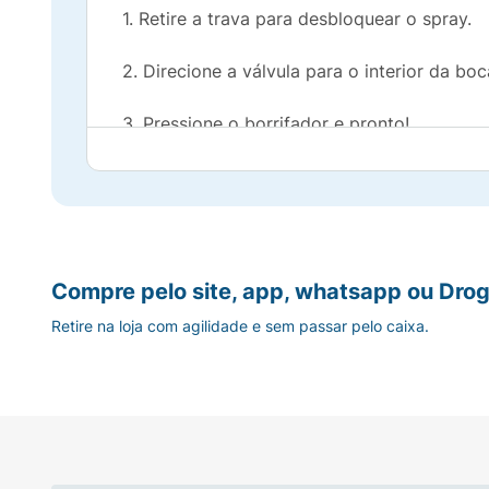
1. Retire a trava para desbloquear o spray.
2. Direcione a válvula para o interior da bo
3. Pressione o borrifador e pronto!
Precauções:
Mantenha fora do alcance de crianças. Não
abundantemente. Suspenda o uso em caso de 
Compre pelo site, app, whatsapp ou Drog
Composição:
Retire na loja com agilidade e sem passar pelo caixa.
Água, Sorbitol, Álcool Etílico, Glicerol, Óleo
Rícino Hidrogenado PEG-40, Aroma, Mentol,
Sódio, Sorbato de Potássio, Corante Azul Br