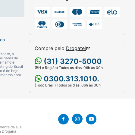
sco
Compre pelo
Drogatel
zonte, a
milhares de
(31) 3270-5000
eirismo e
ting do Brasil
(BH e Região) Todos os dias, 06h às 00h
o é de hoje
camentos com
0300.313.1010.
(Todo Brasil) Todos os dias, 06h às 00h
amente da sua
a Drogaria