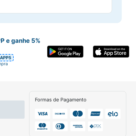
PP e ganhe 5%
APP5
mpra
Formas de Pagamento