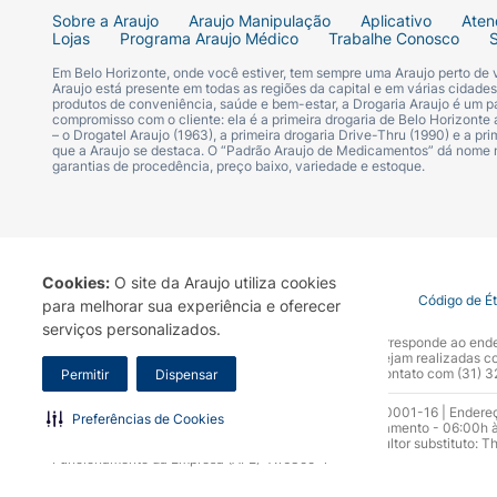
Sobre a Araujo
Araujo Manipulação
Aplicativo
Aten
Lojas
Programa Araujo Médico
Trabalhe Conosco
Em Belo Horizonte, onde você estiver, tem sempre uma Araujo perto de
Araujo está presente em todas as regiões da capital e em várias cidade
produtos de conveniência, saúde e bem-estar, a Drogaria Araujo é um pa
compromisso com o cliente: ela é a primeira drogaria de Belo Horizonte a
– o Drogatel Araujo (1963), a primeira drogaria Drive-Thru (1990) e a 
que a Araujo se destaca. O “Padrão Araujo de Medicamentos” dá nome
garantias de procedência, preço baixo, variedade e estoque.
Cookies:
O site da Araujo utiliza cookies
Termo de Uso
Portal da Privacidade
Covid-19
Código de É
para melhorar sua experiência e oferecer
serviços personalizados.
A Drogaria Araujo S/A informa que o seu site oficial corresponde ao e
marca. Para sua segurança recomendamos que não sejam realizadas com
Araujo S.A. Em caso de dúvidas, gentileza entrar em contato com (31)
Permitir
Dispensar
Razão Social: Drogaria Araujo S.A | CNPJ: 17.256.512.0001-16 | Endere
Preferências de Cookies
0300.313.1010 e (31) 3270-5000 Horário de funcionamento - 06:00h à
10.965 | Yasmin Silva Alvarenga – CRF 52.584 - Consultor substituto: T
Funcionamento da Empresa (AFE): 7.16355-1