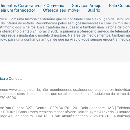
dimentos Corporativos - Convênio
Serviços Araujo
Fale Cono
Seja um fornecedor
Ofereça seu imóvel
Bulário
 você. Com uma história centenária que se confunde com a evolução de Belo Hori
s do interior do estado. Reconhecida pelos serviços inovadores e com um mix de 
trimônio dos mineiros. Essa trajetória de sucesso é também uma história de pion
 oferecer o plantão 24 horas (1933), a primeira a oferecer o serviço de telemarke
primeira rede a implantar o modelo drugstore. Na área de medicamentos, também nã
 novo para uma confiança antiga: de que na Araujo você sempre encontra medi
tica e Conduta
ndereço www.araujo.com.br, não reconhecendo qualquer outro que utilize indevid
pras em sites desconhecidos que se utilizem de forma fraudulenta da marca d
 3270-5000.
ço: Rua Curitiba 327 - Centro - CEP: 30170-120 - Belo Horizonte - MG | Telefon
s 00:00h | Consultores técnicos responsáveis: Hairton Ayres Azevedo Guimarã
hiago Aguiar Pinheiro - CRF Nº 13.748. Alvará Sanitário: 2025020713 | Autorizaç