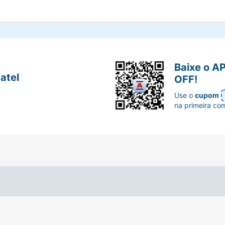
Baixe o A
atel
OFF!
Use o
cupom
na primeira co