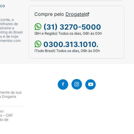
sco
Compre pelo
Drogatel
zonte, a
milhares de
(31) 3270-5000
eirismo e
ting do Brasil
(BH e Região) Todos os dias, 06h às 00h
o é de hoje
camentos com
0300.313.1010.
(Todo Brasil) Todos os dias, 06h às 00h
amente da sua
a Drogaria
es:
es – CRF
ão de