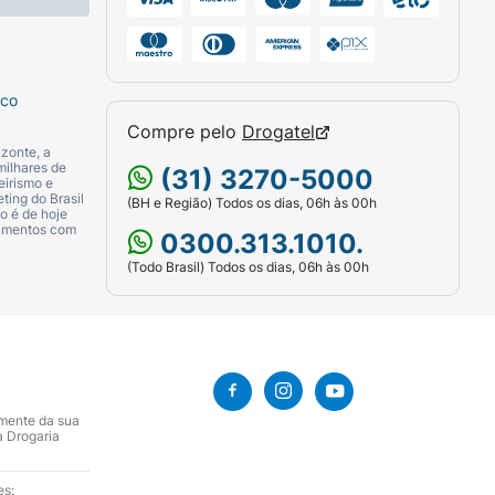
sco
Compre pelo
Drogatel
zonte, a
milhares de
(31) 3270-5000
eirismo e
ting do Brasil
(BH e Região) Todos os dias, 06h às 00h
o é de hoje
camentos com
0300.313.1010.
(Todo Brasil) Todos os dias, 06h às 00h
amente da sua
a Drogaria
es: