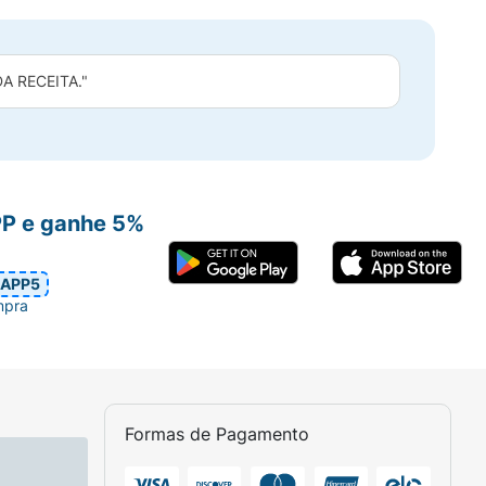
 RECEITA."
PP e ganhe 5%
APP5
mpra
Formas de Pagamento