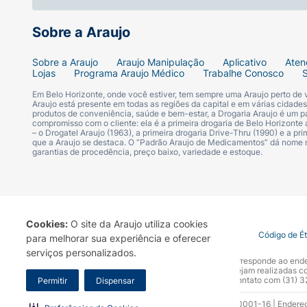
Sobre a Araujo
Sobre a Araujo
Araujo Manipulação
Aplicativo
Aten
Lojas
Programa Araujo Médico
Trabalhe Conosco
Em Belo Horizonte, onde você estiver, tem sempre uma Araujo perto de
Araujo está presente em todas as regiões da capital e em várias cidade
produtos de conveniência, saúde e bem-estar, a Drogaria Araujo é um pa
compromisso com o cliente: ela é a primeira drogaria de Belo Horizonte a
– o Drogatel Araujo (1963), a primeira drogaria Drive-Thru (1990) e a 
que a Araujo se destaca. O “Padrão Araujo de Medicamentos” dá nome
garantias de procedência, preço baixo, variedade e estoque.
Cookies:
O site da Araujo utiliza cookies
Termo de Uso
Portal da Privacidade
Covid-19
Código de É
para melhorar sua experiência e oferecer
serviços personalizados.
A Drogaria Araujo S/A informa que o seu site oficial corresponde ao e
marca. Para sua segurança recomendamos que não sejam realizadas com
Araujo S.A. Em caso de dúvidas, gentileza entrar em contato com (31)
Permitir
Dispensar
Razão Social: Drogaria Araujo S.A | CNPJ: 17.256.512.0001-16 | Endere