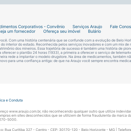
dimentos Corporativos - Convênio
Serviços Araujo
Fale Cono
Seja um fornecedor
Ofereça seu imóvel
Bulário
 você. Com uma história centenária que se confunde com a evolução de Belo Hori
s do interior do estado. Reconhecida pelos serviços inovadores e com um mix de 
trimônio dos mineiros. Essa trajetória de sucesso é também uma história de pion
 oferecer o plantão 24 horas (1933), a primeira a oferecer o serviço de telemarke
primeira rede a implantar o modelo drugstore. Na área de medicamentos, também nã
 novo para uma confiança antiga: de que na Araujo você sempre encontra medi
tica e Conduta
ndereço www.araujo.com.br, não reconhecendo qualquer outro que utilize indevid
pras em sites desconhecidos que se utilizem de forma fraudulenta da marca d
 3270-5000.
ço: Rua Curitiba 327 - Centro - CEP: 30170-120 - Belo Horizonte - MG | Telefon