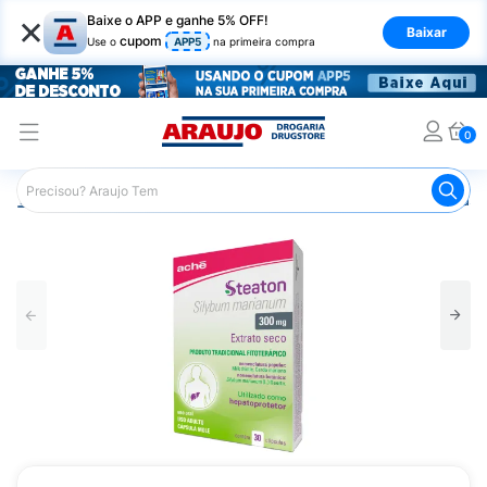
×
Baixe o APP e ganhe 5% OFF!
Baixar
cupom
Use o
APP5
na primeira compra
0
Araujo
Medicamentos
Remédio para o Estômago e Gastro