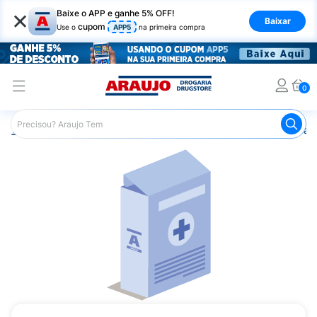
×
Baixe o APP e ganhe 5% OFF!
Baixar
cupom
Use o
APP5
na primeira compra
0
Araujo
Medicamentos
Saúde dos Olhos
Colírio para 