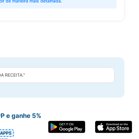
dir de maneira mais detalhada.
 RECEITA."
PP e ganhe 5%
APP5