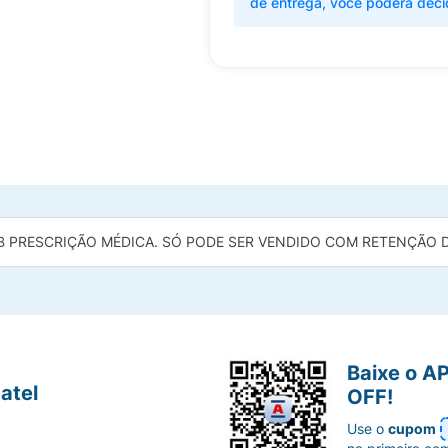
de entrega, você poderá deci
B PRESCRIÇÃO MÉDICA. SÓ PODE SER VENDIDO COM RETENÇÃO DA
Baixe o A
atel
OFF!
Use o
cupom