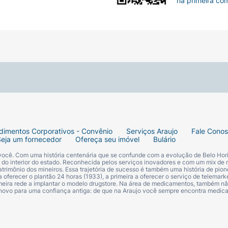
na primeira co
dimentos Corporativos - Convênio
Serviços Araujo
Fale Cono
Seja um fornecedor
Ofereça seu imóvel
Bulário
 você. Com uma história centenária que se confunde com a evolução de Belo Hori
s do interior do estado. Reconhecida pelos serviços inovadores e com um mix de 
trimônio dos mineiros. Essa trajetória de sucesso é também uma história de pion
 oferecer o plantão 24 horas (1933), a primeira a oferecer o serviço de telemarke
primeira rede a implantar o modelo drugstore. Na área de medicamentos, também nã
 novo para uma confiança antiga: de que na Araujo você sempre encontra medi