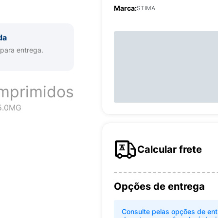
Marca:
STIMA
da
 para entrega.
mprimidos
5.0MG
Calcular frete
Opções de entrega
Consulte pelas opções de ent