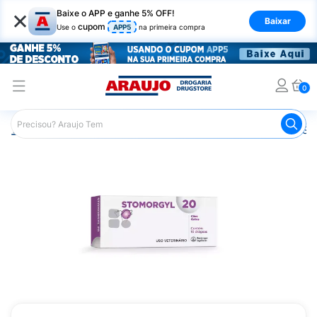
×
Baixe o APP e ganhe 5% OFF!
Baixar
cupom
Use o
APP5
na primeira compra
0
Araujo
Pet Shop
Cachorros
Antibiótico Canino
Sto