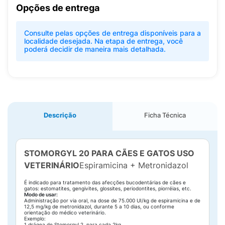
Opções de entrega
Consulte pelas opções de entrega disponíveis para a
localidade desejada. Na etapa de entrega, você
poderá decidir de maneira mais detalhada.
Descrição
Ficha Técnica
STOMORGYL 20 PARA CÃES E GATOS USO
VETERINÁRIO
Espiramicina + Metronidazol
É indicado para tratamento das afecções bucodentárias de cães e
gatos: estomatites, gengivites, glossites, periodontites, piorréias, etc.
Modo de usar:
Administração por via oral, na dose de 75.000 UI/kg de espiramicina e de
12,5 mg/kg de metronidazol, durante 5 a 10 dias, ou conforme
orientação do médico veterinário.
Exemplo:
1 drágea de Stomorgyl 2, para cada 2kg.