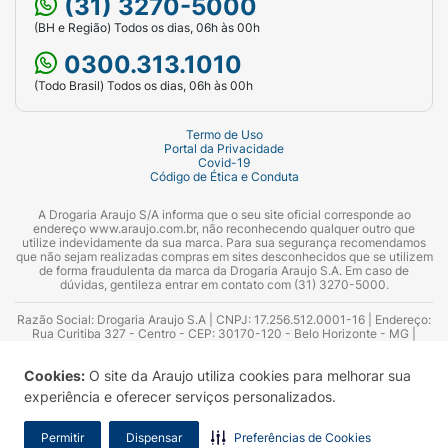
(31) 3270-5000
(BH e Região) Todos os dias, 06h às 00h
0300.313.1010
(Todo Brasil) Todos os dias, 06h às 00h
Termo de Uso
Portal da Privacidade
Covid-19
Código de Ética e Conduta
A Drogaria Araujo S/A informa que o seu site oficial corresponde ao
endereço www.araujo.com.br, não reconhecendo qualquer outro que
utilize indevidamente da sua marca. Para sua segurança recomendamos
que não sejam realizadas compras em sites desconhecidos que se utilizem
de forma fraudulenta da marca da Drogaria Araujo S.A. Em caso de
dúvidas, gentileza entrar em contato com (31) 3270-5000.
Razão Social: Drogaria Araujo S.A | CNPJ: 17.256.512.0001-16 | Endereço:
Rua Curitiba 327 - Centro - CEP: 30170-120 - Belo Horizonte - MG |
Telefones: 0300.313.1010 e (31) 3270-5000 Horário de funcionamento -
06:00h às 00:00h | Consultores técnicos responsáveis: Hairton Ayres
Cookies:
O site da Araujo utiliza cookies para melhorar sua
Azevedo Guimarães – CRF 10.965 | Yasmin Silva Alvarenga – CRF 52.584 -
Consultor substituto: Thiago Aguiar Pinheiro - CRF Nº 13.748. Alvará
experiência e oferecer serviços personalizados.
Sanitário: 2025020713 | Autorização de Funcionamento da Empresa (AFE):
7.16355-1
Permitir
Dispensar
Preferências de Cookies