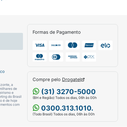
Formas de Pagamento
sco
Compre pelo
Drogatel
zonte, a
milhares de
(31) 3270-5000
eirismo e
ting do Brasil
(BH e Região) Todos os dias, 06h às 00h
o é de hoje
camentos com
0300.313.1010.
(Todo Brasil) Todos os dias, 06h às 00h