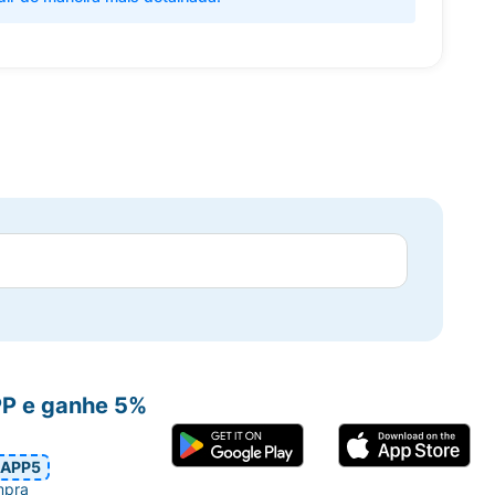
PP e ganhe 5%
APP5
mpra