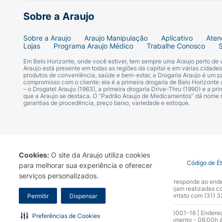
Sobre a Araujo
Sobre a Araujo
Araujo Manipulação
Aplicativo
Aten
Lojas
Programa Araujo Médico
Trabalhe Conosco
Em Belo Horizonte, onde você estiver, tem sempre uma Araujo perto de
Araujo está presente em todas as regiões da capital e em várias cidade
produtos de conveniência, saúde e bem-estar, a Drogaria Araujo é um pa
compromisso com o cliente: ela é a primeira drogaria de Belo Horizonte a
– o Drogatel Araujo (1963), a primeira drogaria Drive-Thru (1990) e a 
que a Araujo se destaca. O “Padrão Araujo de Medicamentos” dá nome
garantias de procedência, preço baixo, variedade e estoque.
Cookies:
O site da Araujo utiliza cookies
Termo de Uso
Portal da Privacidade
Covid-19
Código de É
para melhorar sua experiência e oferecer
serviços personalizados.
A Drogaria Araujo S/A informa que o seu site oficial corresponde ao e
marca. Para sua segurança recomendamos que não sejam realizadas com
Araujo S.A. Em caso de dúvidas, gentileza entrar em contato com (31)
Permitir
Dispensar
Razão Social: Drogaria Araujo S.A | CNPJ: 17.256.512.0001-16 | Endere
Preferências de Cookies
0300.313.1010 e (31) 3270-5000 Horário de funcionamento - 06:00h à