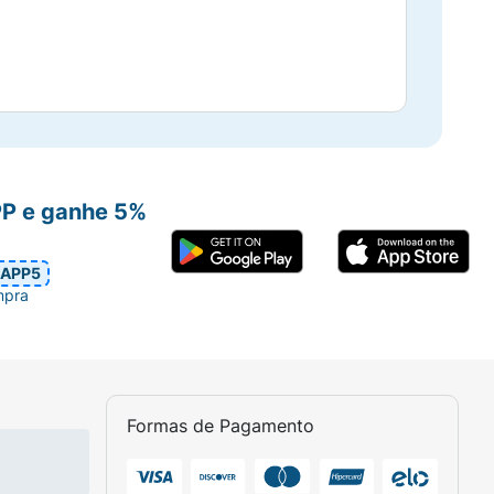
PP e ganhe 5%
APP5
mpra
Formas de Pagamento