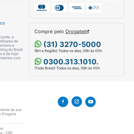
sco
Compre pelo
Drogatel
zonte, a
milhares de
(31) 3270-5000
eirismo e
ting do Brasil
(BH e Região) Todos os dias, 06h às 00h
o é de hoje
camentos com
0300.313.1010.
(Todo Brasil) Todos os dias, 06h às 00h
amente da sua
a Drogaria
es:
es – CRF