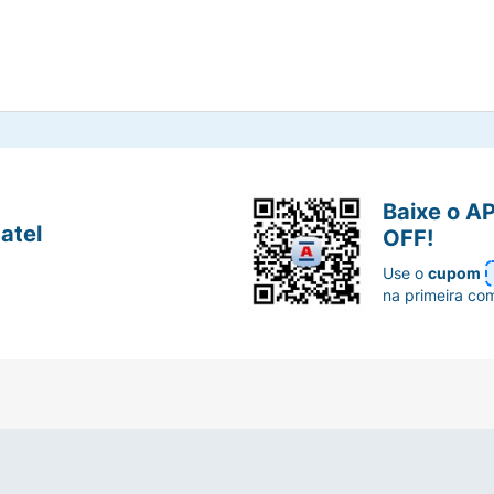
Baixe o A
atel
OFF!
Use o
cupom
na primeira co