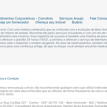
dimentos Corporativos - Convênio
Serviços Araujo
Fale Cono
Seja um fornecedor
Ofereça seu imóvel
Bulário
 você. Com uma história centenária que se confunde com a evolução de Belo Hori
s do interior do estado. Reconhecida pelos serviços inovadores e com um mix de 
trimônio dos mineiros. Essa trajetória de sucesso é também uma história de pion
 oferecer o plantão 24 horas (1933), a primeira a oferecer o serviço de telemarke
primeira rede a implantar o modelo drugstore. Na área de medicamentos, também nã
 novo para uma confiança antiga: de que na Araujo você sempre encontra medi
tica e Conduta
ndereço www.araujo.com.br, não reconhecendo qualquer outro que utilize indevid
pras em sites desconhecidos que se utilizem de forma fraudulenta da marca d
 3270-5000.
ço: Rua Curitiba 327 - Centro - CEP: 30170-120 - Belo Horizonte - MG | Telefon
s 00:00h | Consultores técnicos responsáveis: Hairton Ayres Azevedo Guimarã