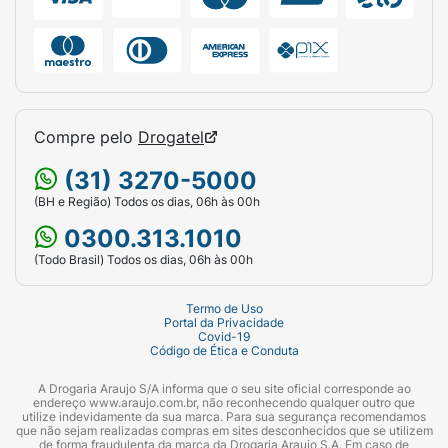
Volume Líquido:
1 Litro.
Diferenciais:
Contém Vitamina C.
Apresentação:
Caixa (Tetra Pak) com
tampa de rosca.
Compre pelo
Drogatel
(31) 3270-5000
(BH e Região) Todos os dias, 06h às 00h
0300.313.1010
(Todo Brasil) Todos os dias, 06h às 00h
Termo de Uso
Portal da Privacidade
Covid-19
Código de Ética e Conduta
A Drogaria Araujo S/A informa que o seu site oficial corresponde ao
endereço www.araujo.com.br, não reconhecendo qualquer outro que
utilize indevidamente da sua marca. Para sua segurança recomendamos
que não sejam realizadas compras em sites desconhecidos que se utilizem
de forma fraudulenta da marca da Drogaria Araujo S.A. Em caso de