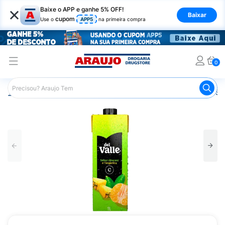
×
Baixe o APP e ganhe 5% OFF!
Baixar
cupom
Use o
APP5
na primeira compra
0
Araujo
Mercado
Bebidas
Sucos
Suco Del Valle Sa