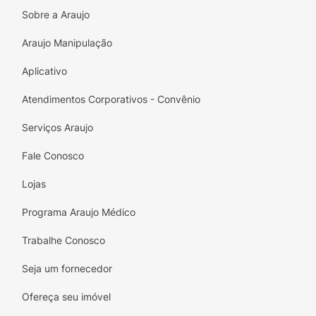
lanche da tarde especial.
Sobre a Araujo
Principais Benefícios:
Araujo Manipulação
Mistura Refrescante:
A combinação
Aplicativo
perfeita e equilibrada entre o doce do
abacaxi e o toque cítrico da tangerina.
Atendimentos Corporativos - Convênio
Fonte de Vitamina C:
Enriquecido com
Serviços Araujo
vitaminas essenciais para auxiliar no
suporte à imunidade e saúde diária.
Fale Conosco
Tamanho Família:
Embalagem de 1 Litro,
Lojas
ideal para compartilhar nas refeições com
Programa Araujo Médico
quem você ama.
Trabalhe Conosco
Qualidade Del Valle:
O verdadeiro sabor das
frutas garantido por uma das marcas mais
Seja um fornecedor
confiáveis do mercado.
Ofereça seu imóvel
Praticidade:
Embalagem com tampa de