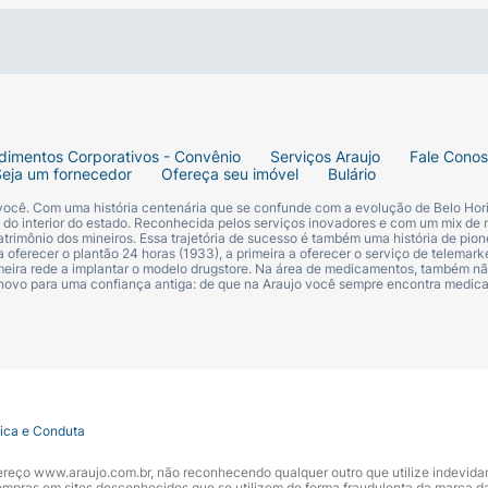
dimentos Corporativos - Convênio
Serviços Araujo
Fale Cono
Seja um fornecedor
Ofereça seu imóvel
Bulário
 você. Com uma história centenária que se confunde com a evolução de Belo Hori
s do interior do estado. Reconhecida pelos serviços inovadores e com um mix de 
trimônio dos mineiros. Essa trajetória de sucesso é também uma história de pion
 oferecer o plantão 24 horas (1933), a primeira a oferecer o serviço de telemarke
primeira rede a implantar o modelo drugstore. Na área de medicamentos, também nã
 novo para uma confiança antiga: de que na Araujo você sempre encontra medi
tica e Conduta
ndereço www.araujo.com.br, não reconhecendo qualquer outro que utilize indevid
pras em sites desconhecidos que se utilizem de forma fraudulenta da marca d