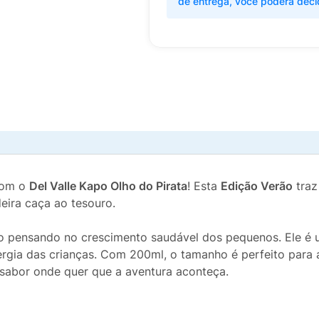
de entrega, você poderá deci
com o
Del Valle Kapo Olho do Pirata
! Esta
Edição Verão
traz
eira caça ao tesouro.
ado pensando no crescimento saudável dos pequenos. Ele é
nergia das crianças. Com 200ml, o tamanho é perfeito par
e sabor onde quer que a aventura aconteça.