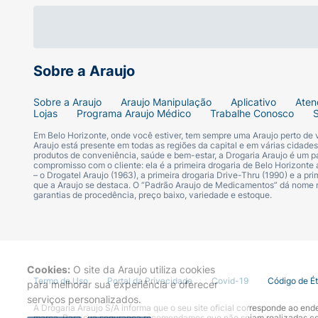
Sobre a Araujo
Sobre a Araujo
Araujo Manipulação
Aplicativo
Aten
Lojas
Programa Araujo Médico
Trabalhe Conosco
Em Belo Horizonte, onde você estiver, tem sempre uma Araujo perto de
Araujo está presente em todas as regiões da capital e em várias cidade
produtos de conveniência, saúde e bem-estar, a Drogaria Araujo é um pa
compromisso com o cliente: ela é a primeira drogaria de Belo Horizonte a
– o Drogatel Araujo (1963), a primeira drogaria Drive-Thru (1990) e a 
que a Araujo se destaca. O “Padrão Araujo de Medicamentos” dá nome
garantias de procedência, preço baixo, variedade e estoque.
Cookies:
O site da Araujo utiliza cookies
Termo de Uso
Portal da Privacidade
Covid-19
Código de É
para melhorar sua experiência e oferecer
serviços personalizados.
A Drogaria Araujo S/A informa que o seu site oficial corresponde ao e
marca. Para sua segurança recomendamos que não sejam realizadas com