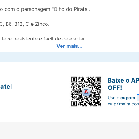
o com o personagem "Olho do Pirata".
, B6, B12, C e Zinco.
ve, resistente e fácil de descartar.
Ver mais...
 consciente para o dia a dia infantil.
Baixe o A
atel
OFF!
Use o
cupom
na primeira co