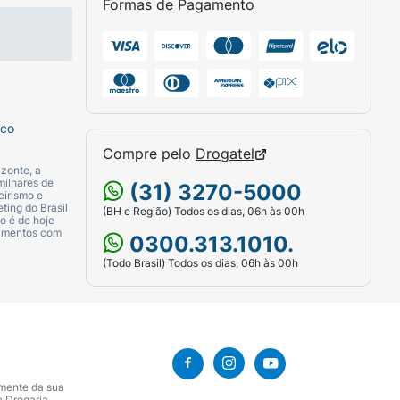
Formas de Pagamento
sco
Compre pelo
Drogatel
zonte, a
milhares de
(31) 3270-5000
eirismo e
ting do Brasil
(BH e Região) Todos os dias, 06h às 00h
o é de hoje
camentos com
0300.313.1010.
(Todo Brasil) Todos os dias, 06h às 00h
amente da sua
a Drogaria