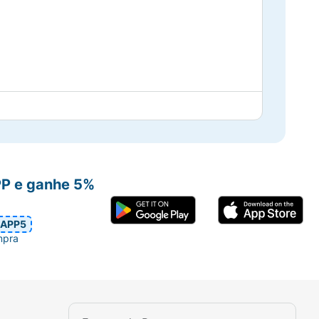
PP e ganhe 5%
APP5
mpra