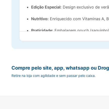
Edição Especial:
Design exclusivo de verã
Nutritivo:
Enriquecido com Vitaminas A, B3
Praticidade:
Embalagem pouch (saquinho) le
Sem Corantes Artificiais:
Uma escolha mais
Compre pelo site, app, whatsapp ou Drog
Retire na loja com agilidade e sem passar pelo caixa.