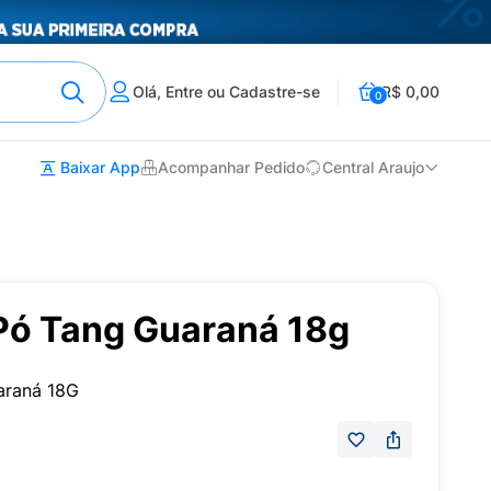
Olá, Entre ou Cadastre-se
R$ 0,00
0
Baixar App
Acompanhar Pedido
Central Araujo
Pó Tang Guaraná 18g
araná 18G