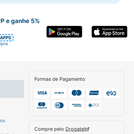
PP e ganhe 5%
APP5
mpra
Formas de Pagamento
sco
Compre pelo
Drogatel