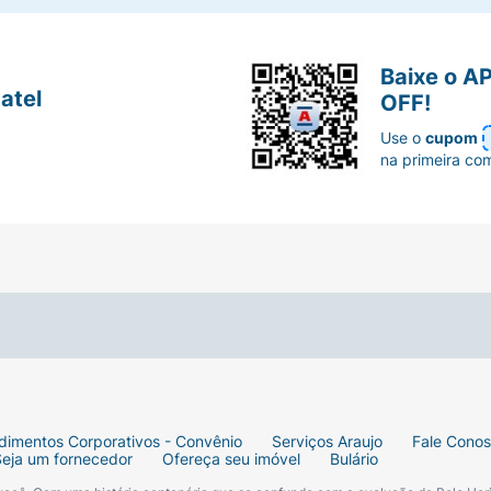
Baixe o A
atel
OFF!
Use o
cupom
na primeira co
dimentos Corporativos - Convênio
Serviços Araujo
Fale Cono
Seja um fornecedor
Ofereça seu imóvel
Bulário