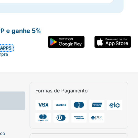
PP e ganhe 5%
APP5
mpra
Formas de Pagamento
sco