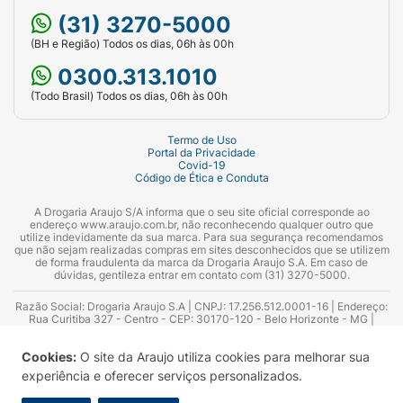
(31) 3270-5000
(BH e Região) Todos os dias, 06h às 00h
0300.313.1010
(Todo Brasil) Todos os dias, 06h às 00h
Termo de Uso
Portal da Privacidade
Covid-19
Código de Ética e Conduta
A Drogaria Araujo S/A informa que o seu site oficial corresponde ao
endereço www.araujo.com.br, não reconhecendo qualquer outro que
utilize indevidamente da sua marca. Para sua segurança recomendamos
que não sejam realizadas compras em sites desconhecidos que se utilizem
de forma fraudulenta da marca da Drogaria Araujo S.A. Em caso de
dúvidas, gentileza entrar em contato com (31) 3270-5000.
Razão Social: Drogaria Araujo S.A | CNPJ: 17.256.512.0001-16 | Endereço:
Rua Curitiba 327 - Centro - CEP: 30170-120 - Belo Horizonte - MG |
Telefones: 0300.313.1010 e (31) 3270-5000 Horário de funcionamento -
06:00h às 00:00h | Consultores técnicos responsáveis: Hairton Ayres
Cookies:
O site da Araujo utiliza cookies para melhorar sua
Azevedo Guimarães – CRF 10.965 | Yasmin Silva Alvarenga – CRF 52.584 -
Consultor substituto: Thiago Aguiar Pinheiro - CRF Nº 13.748. Alvará
experiência e oferecer serviços personalizados.
Sanitário: 2025020713 | Autorização de Funcionamento da Empresa (AFE):
7.16355-1