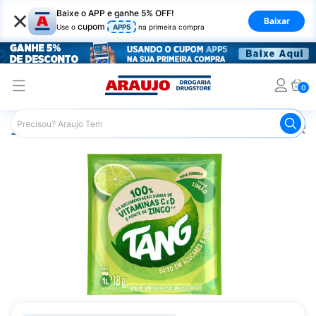
×
Baixe o APP e ganhe 5% OFF!
Baixar
cupom
Use o
APP5
na primeira compra
0
Araujo
Mercado
Bebidas
Sucos
Refresco em pó 