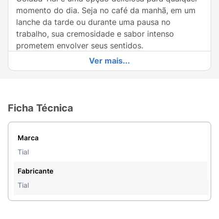
momento do dia. Seja no café da manhã, em um
lanche da tarde ou durante uma pausa no
trabalho, sua cremosidade e sabor intenso
prometem envolver seus sentidos.
Ver mais...
Além de ser irresistível, este néctar também conta
com a redução de açúcares, tornando-se uma
escolha consciente para aqueles que se
preocupam com a saúde. Sinta a frescura e o
Ficha Técnica
sabor vibrante da goiaba a cada gole e
transforme suas pausas em momentos especiais.
Marca
Experimente o Néctar de Goiaba Tial e descubra
Tial
como um simples néctar pode ser uma explosão
de sabor tropical. Aprecie o verdadeiro gosto da
Fabricante
goiaba em uma bebida que combina qualidade,
Tial
frescor e saúde em cada embalagem!