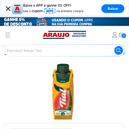
×
Baixe o APP e ganhe 5% OFF!
Baixar
cupom
Use o
APP5
na primeira compra
0
Araujo
Mercado
Bebidas
Sucos
Suco Tial Néctar