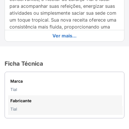
para acompanhar suas refeições, energizar suas
atividades ou simplesmente saciar sua sede com
um toque tropical. Sua nova receita oferece uma
consistência mais fluida, proporcionando uma
degustação ainda mais leve e saborosa.
Ver mais...
Sinta a energia do sol em cada gole e ilumine seu
dia com a refrescância e o autêntico sabor da
laranja. Seja no café da manhã, no lanche da
Ficha Técnica
tarde ou em momentos de lazer, o Néctar de
Laranja Tial é a escolha inteligente para quem
valoriza saúde e sabor. Experimente e deixe-se
Marca
levar pelo prazer de um néctar feito com carinho
Tial
e qualidade!
Fabricante
Tial