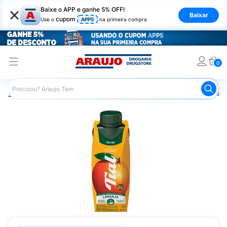
×
Baixe o APP e ganhe 5% OFF!
Baixar
cupom
Use o
APP5
na primeira compra
0
Araujo
Mercado
Bebidas
Sucos
Suco Tial Néctar