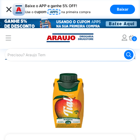
×
Baixe o APP e ganhe 5% OFF!
Baixar
cupom
Use o
APP5
na primeira compra
0
Araujo
Mercado
Bebidas
Sucos
Suco Tial Necta