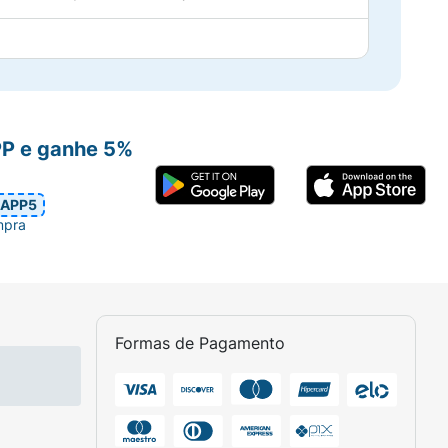
PP e ganhe 5%
APP5
mpra
Formas de Pagamento