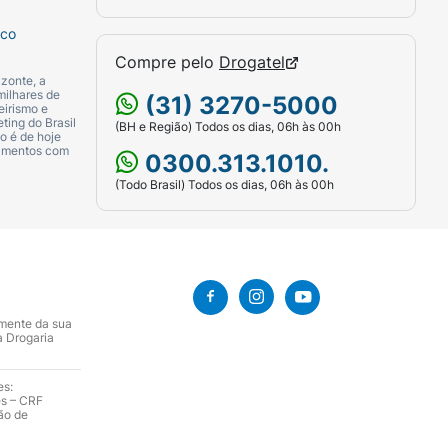
sco
Compre pelo
Drogatel
zonte, a
milhares de
(31) 3270-5000
eirismo e
ting do Brasil
(BH e Região) Todos os dias, 06h às 00h
o é de hoje
camentos com
0300.313.1010.
(Todo Brasil) Todos os dias, 06h às 00h
amente da sua
a Drogaria
es:
es – CRF
ão de