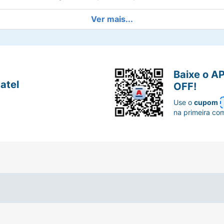
Ver mais...
Baixe o A
atel
OFF!
Use o
cupom
na primeira co