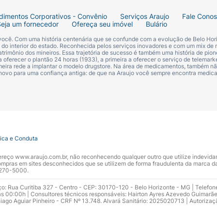
dimentos Corporativos - Convênio
Serviços Araujo
Fale Cono
Seja um fornecedor
Ofereça seu imóvel
Bulário
 você. Com uma história centenária que se confunde com a evolução de Belo Hori
s do interior do estado. Reconhecida pelos serviços inovadores e com um mix de 
trimônio dos mineiros. Essa trajetória de sucesso é também uma história de pion
 oferecer o plantão 24 horas (1933), a primeira a oferecer o serviço de telemarke
primeira rede a implantar o modelo drugstore. Na área de medicamentos, também nã
 novo para uma confiança antiga: de que na Araujo você sempre encontra medi
tica e Conduta
ndereço www.araujo.com.br, não reconhecendo qualquer outro que utilize indevid
pras em sites desconhecidos que se utilizem de forma fraudulenta da marca d
 3270-5000.
ço: Rua Curitiba 327 - Centro - CEP: 30170-120 - Belo Horizonte - MG | Telefon
s 00:00h | Consultores técnicos responsáveis: Hairton Ayres Azevedo Guimarã
hiago Aguiar Pinheiro - CRF Nº 13.748. Alvará Sanitário: 2025020713 | Autorizaç