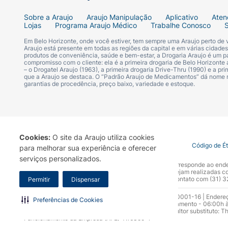
Sobre a Araujo
Araujo Manipulação
Aplicativo
Aten
Lojas
Programa Araujo Médico
Trabalhe Conosco
Em Belo Horizonte, onde você estiver, tem sempre uma Araujo perto de
Araujo está presente em todas as regiões da capital e em várias cidade
produtos de conveniência, saúde e bem-estar, a Drogaria Araujo é um pa
compromisso com o cliente: ela é a primeira drogaria de Belo Horizonte a
– o Drogatel Araujo (1963), a primeira drogaria Drive-Thru (1990) e a 
que a Araujo se destaca. O “Padrão Araujo de Medicamentos” dá nome
garantias de procedência, preço baixo, variedade e estoque.
Cookies:
O site da Araujo utiliza cookies
Termo de Uso
Portal da Privacidade
Covid-19
Código de É
para melhorar sua experiência e oferecer
serviços personalizados.
A Drogaria Araujo S/A informa que o seu site oficial corresponde ao e
marca. Para sua segurança recomendamos que não sejam realizadas com
Araujo S.A. Em caso de dúvidas, gentileza entrar em contato com (31)
Permitir
Dispensar
Razão Social: Drogaria Araujo S.A | CNPJ: 17.256.512.0001-16 | Endere
Preferências de Cookies
0300.313.1010 e (31) 3270-5000 Horário de funcionamento - 06:00h à
10.965 | Yasmin Silva Alvarenga – CRF 52.584 - Consultor substituto: T
Funcionamento da Empresa (AFE): 7.16355-1