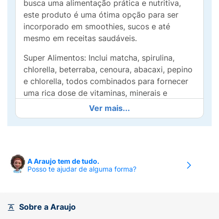
busca uma alimentação prática e nutritiva,
este produto é uma ótima opção para ser
incorporado em smoothies, sucos e até
mesmo em receitas saudáveis.
Super Alimentos: Inclui matcha, spirulina,
chlorella, beterraba, cenoura, abacaxi, pepino
e chlorella, todos combinados para fornecer
uma rica dose de vitaminas, minerais e
antioxidantes.
Ver mais...
Fácil Preparo: Basta misturar uma dose (7,5g)
em água, suco ou smoothie para desfrutar de
um sabor leve e refrescante com toque de
limão e menta.
A Araujo tem de tudo.
Posso te ajudar de alguma forma?
Benefícios Nutricionais
: Aumenta a energia,
melhora a digestão e apoia o sistema
imunológico, sendo ideal para quem busca
Sobre a Araujo
mais disposição no dia a dia.