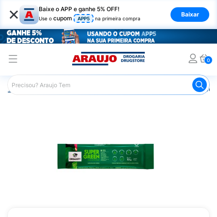
×
Baixe o APP e ganhe 5% OFF!
Baixar
cupom
Use o
APP5
na primeira compra
0
Araujo
Mercado
Bebidas
Chás
Suco Verde Super 