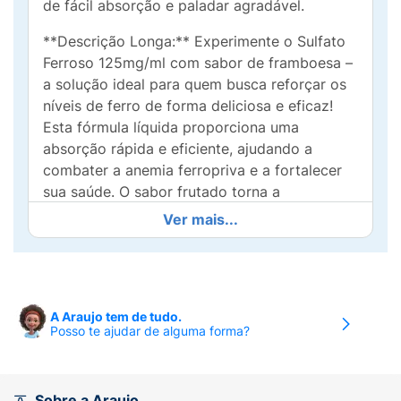
de fácil absorção e paladar agradável.
**Descrição Longa:** Experimente o Sulfato
Ferroso 125mg/ml com sabor de framboesa –
a solução ideal para quem busca reforçar os
níveis de ferro de forma deliciosa e eficaz!
Esta fórmula líquida proporciona uma
absorção rápida e eficiente, ajudando a
combater a anemia ferropriva e a fortalecer
sua saúde. O sabor frutado torna a
experiência de tomar suplemento muito mais
Ver mais...
agradável, especialmente para crianças e
adultos que têm dificuldade com formulações
tradicionais.
Com 30ml de suplemento, este produto não
A Araujo tem de tudo.
Posso te ajudar de alguma forma?
apenas auxilia na prevenção e tratamento da
falta de ferro, mas também se encaixa na
rotina de quem busca saúde e bem-estar. Não
perca a oportunidade de revitalizar sua
Sobre a Araujo