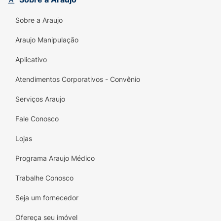
energia e disposição! Consuma conforme a
Sobre a Araujo
orientação de seu médico ou nutricionista e
sinta a diferença na sua qualidade de vida.
Araujo Manipulação
Preserve sua saúde com o Sulfato Ferroso
sabor framboesa, a escolha inteligente para
Aplicativo
um corpo saudável!
Atendimentos Corporativos - Convênio
Serviços Araujo
Fale Conosco
Lojas
Programa Araujo Médico
Trabalhe Conosco
Seja um fornecedor
Ofereça seu imóvel