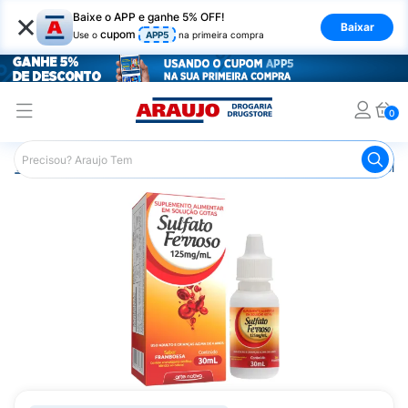
×
Baixe o APP e ganhe 5% OFF!
Baixar
cupom
Use o
APP5
na primeira compra
0
Araujo
Saúde e Bem Estar
Vitaminas e Minerais
Poliv