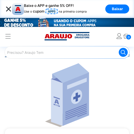
×
Baixe o APP e ganhe 5% OFF!
Baixar
cupom
Use o
APP5
na primeira compra
0
Araujo
Medicamentos
Remédios para Dor
Remédio p