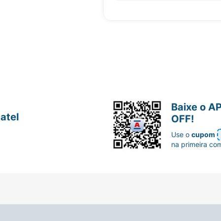
Baixe o A
atel
OFF!
Use o
cupom
na primeira co