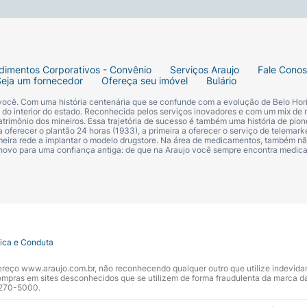
dimentos Corporativos - Convênio
Serviços Araujo
Fale Cono
Seja um fornecedor
Ofereça seu imóvel
Bulário
 você. Com uma história centenária que se confunde com a evolução de Belo Hori
s do interior do estado. Reconhecida pelos serviços inovadores e com um mix de 
trimônio dos mineiros. Essa trajetória de sucesso é também uma história de pion
 oferecer o plantão 24 horas (1933), a primeira a oferecer o serviço de telemarke
primeira rede a implantar o modelo drugstore. Na área de medicamentos, também nã
 novo para uma confiança antiga: de que na Araujo você sempre encontra medi
tica e Conduta
ndereço www.araujo.com.br, não reconhecendo qualquer outro que utilize indevid
pras em sites desconhecidos que se utilizem de forma fraudulenta da marca d
 3270-5000.