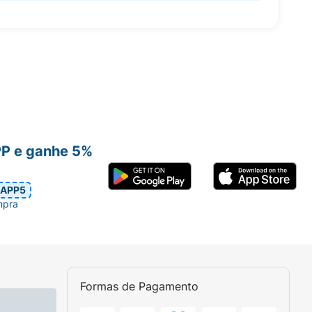
PP e ganhe 5%
APP5
mpra
Formas de Pagamento