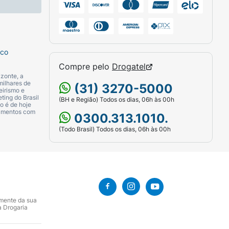
sco
Compre pelo
Drogatel
zonte, a
milhares de
(31) 3270-5000
eirismo e
ting do Brasil
(BH e Região) Todos os dias, 06h às 00h
o é de hoje
camentos com
0300.313.1010.
(Todo Brasil) Todos os dias, 06h às 00h
amente da sua
a Drogaria