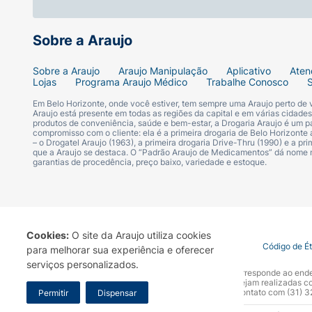
Sobre a Araujo
Sobre a Araujo
Araujo Manipulação
Aplicativo
Aten
Lojas
Programa Araujo Médico
Trabalhe Conosco
Em Belo Horizonte, onde você estiver, tem sempre uma Araujo perto de
Araujo está presente em todas as regiões da capital e em várias cidade
produtos de conveniência, saúde e bem-estar, a Drogaria Araujo é um pa
compromisso com o cliente: ela é a primeira drogaria de Belo Horizonte a
– o Drogatel Araujo (1963), a primeira drogaria Drive-Thru (1990) e a 
que a Araujo se destaca. O “Padrão Araujo de Medicamentos” dá nome
garantias de procedência, preço baixo, variedade e estoque.
Cookies:
O site da Araujo utiliza cookies
Termo de Uso
Portal da Privacidade
Covid-19
Código de É
para melhorar sua experiência e oferecer
serviços personalizados.
A Drogaria Araujo S/A informa que o seu site oficial corresponde ao e
marca. Para sua segurança recomendamos que não sejam realizadas com
Araujo S.A. Em caso de dúvidas, gentileza entrar em contato com (31)
Permitir
Dispensar