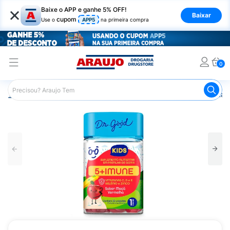
×
Baixe o APP e ganhe 5% OFF!
Baixar
cupom
Use o
APP5
na primeira compra
0
Araujo
Saúde e Bem Estar
Vitaminas e Minerais
Vitam