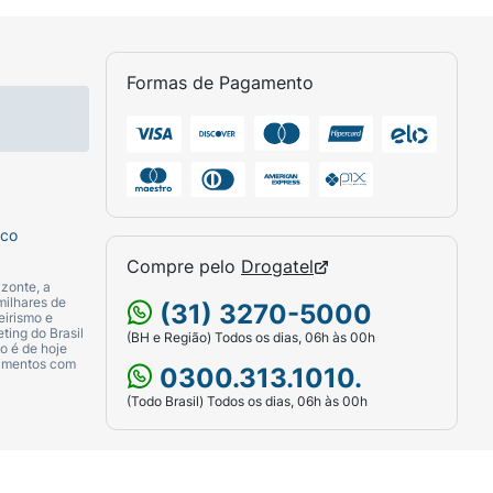
Formas de Pagamento
sco
Compre pelo
Drogatel
zonte, a
milhares de
(31) 3270-5000
eirismo e
ting do Brasil
(BH e Região) Todos os dias, 06h às 00h
o é de hoje
camentos com
0300.313.1010.
(Todo Brasil) Todos os dias, 06h às 00h