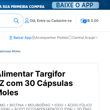
Olá, Entre ou Cadastre-se
R$ 0,00
0
Baixar App
Acompanhar Pedido
Central Araujo
atinosas Moles
limentar Targifor
Z com 30 Cápsulas
Moles
MO + BIOTINA + MOLIBIDÊNIO + IODO + ÁCIDO FÓLICO
DHA) + ÁCIDO EICOSAPENTAENÓICO (EPA) + SELÊNIO