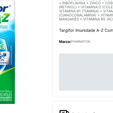
+ RIBOFLAVINA + ZINCO + COB
(RETINOL) + VITAMINA D (COL
VITAMINA B1 (TIAMINA) + VITA
(CIANOCOBALAMINA) + VITAMI
MANGANÊS + VITAMINA B5 (Á
Targifor Imunidade A-Z Co
Marca:
PHARMATON