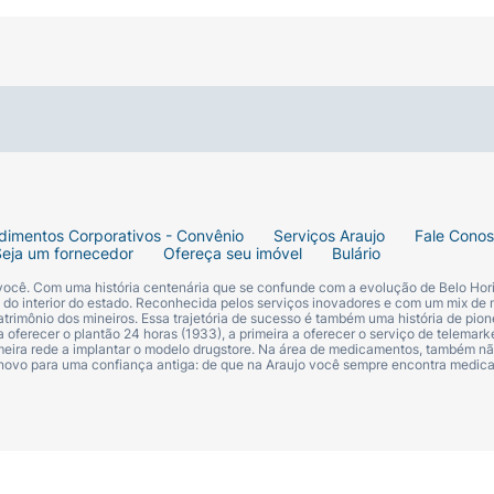
dimentos Corporativos - Convênio
Serviços Araujo
Fale Cono
Seja um fornecedor
Ofereça seu imóvel
Bulário
 você. Com uma história centenária que se confunde com a evolução de Belo Hori
s do interior do estado. Reconhecida pelos serviços inovadores e com um mix de 
trimônio dos mineiros. Essa trajetória de sucesso é também uma história de pion
 oferecer o plantão 24 horas (1933), a primeira a oferecer o serviço de telemarke
primeira rede a implantar o modelo drugstore. Na área de medicamentos, também nã
 novo para uma confiança antiga: de que na Araujo você sempre encontra medi