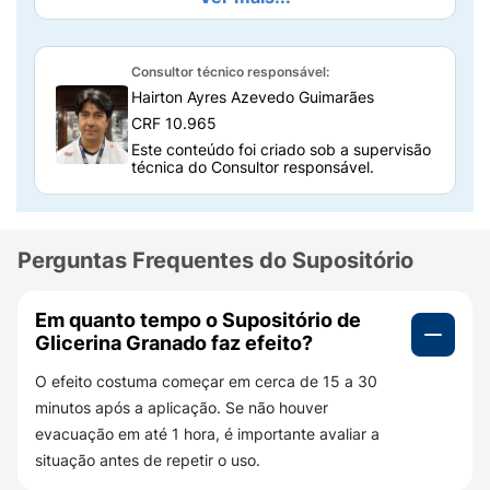
O glicerol age no reto com efeito laxativo
local. Ele atrai água para a massa fecal
endurecida, deixando as fezes mais macias e
Consultor técnico responsável:
favorecendo sua eliminação. Além disso, essa
Hairton Ayres Azevedo Guimarães
ação ajuda a estimular o movimento intestinal
CRF 10.965
na região, o que facilita a evacuação. O início
Este conteúdo foi criado sob a supervisão
técnica do Consultor responsável.
do efeito costuma acontecer em cerca de
15
a 30 minutos
após o uso.
Composição do Supositório de Glicerina
Perguntas Frequentes do Supositório
Granado Adulto
Cada supositório contém
2,47 g de glicerol
.
Em quanto tempo o Supositório de
Como o princípio ativo é o componente
Glicerina Granado faz efeito?
responsável pelo efeito laxativo, conhecer a
O efeito costuma começar em cerca de 15 a 30
composição ajuda o cliente a usar o
minutos após a aplicação. Se não houver
medicamento com mais segurança,
evacuação em até 1 hora, é importante avaliar a
especialmente em caso de sensibilidade ou
situação antes de repetir o uso.
alergia a componentes da fórmula.
Sempre