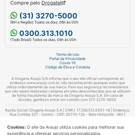
Compre pelo
Drogatel
(31) 3270-5000
(BH e Região) Todos os dias, 06h às 00h
0300.313.1010
(Todo Brasil) Todos os dias, 06h às 00h
Termo de Uso
Portal da Privacidade
Covid-19
Código de Ética e Conduta
A Drogaria Araujo S/A informa que o seu site oficial corresponde ao
endereço www.araujo.com.br, não reconhecendo qualquer outro que
utilize indevidamente da sua marca. Para sua segurança recomendamos
que não sejam realizadas compras em sites desconhecidos que se utilizem
de forma fraudulenta da marca da Drogaria Araujo S.A. Em caso de
dúvidas, gentileza entrar em contato com (31) 3270-5000.
Razão Social: Drogaria Araujo S.A | CNPJ: 17.256.512.0001-16 | Endereço:
Rua Curitiba 327 - Centro - CEP: 30170-120 - Belo Horizonte - MG |
Telefones: 0300.313.1010 e (31) 3270-5000 Horário de funcionamento -
06:00h às 00:00h | Consultores técnicos responsáveis: Hairton Ayres
Cookies:
O site da Araujo utiliza cookies para melhorar sua
Azevedo Guimarães – CRF 10.965 | Yasmin Silva Alvarenga – CRF 52.584 -
Consultor substituto: Thiago Aguiar Pinheiro - CRF Nº 13.748. Alvará
experiência e oferecer serviços personalizados.