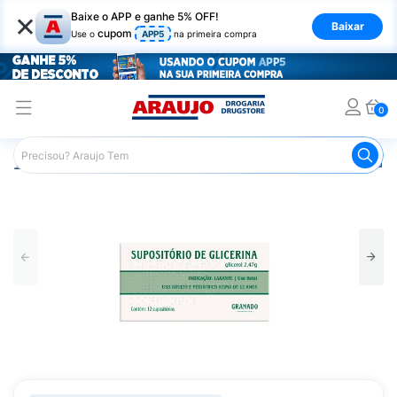
×
Baixe o APP e ganhe 5% OFF!
Baixar
cupom
Use o
APP5
na primeira compra
0
Araujo
Medicamentos
Remédio para o Estômago e Gastro