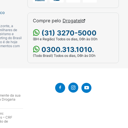
sco
Compre pelo
Drogatel
zonte, a
milhares de
(31) 3270-5000
eirismo e
ting do Brasil
(BH e Região) Todos os dias, 06h às 00h
o é de hoje
camentos com
0300.313.1010.
(Todo Brasil) Todos os dias, 06h às 00h
amente da sua
a Drogaria
es:
es – CRF
ão de