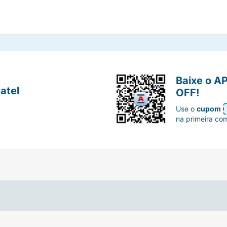
Baixe o A
atel
OFF!
Use o
cupom
na primeira co