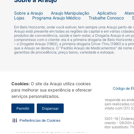
Sobre a Araujo
Sobre a Araujo
Araujo Manipulação
Aplicativo
Aten
Lojas
Programa Araujo Médico
Trabalhe Conosco
Em Belo Horizonte, onde você estiver, tem sempre uma Araujo perto de
Araujo está presente em todas as regiões da capital e em várias cidade
produtos de conveniência, saúde e bem-estar, a Drogaria Araujo é um pa
compromisso com o cliente: ela é a primeira drogaria de Belo Horizonte a
– o Drogatel Araujo (1963), a primeira drogaria Drive-Thru (1990) e a 
que a Araujo se destaca. O “Padrão Araujo de Medicamentos” dá nome
garantias de procedência, preço baixo, variedade e estoque.
Cookies:
O site da Araujo utiliza cookies
Termo de Uso
Portal da Privacidade
Covid-19
Código de É
para melhorar sua experiência e oferecer
serviços personalizados.
A Drogaria Araujo S/A informa que o seu site oficial corresponde ao e
marca. Para sua segurança recomendamos que não sejam realizadas com
Araujo S.A. Em caso de dúvidas, gentileza entrar em contato com (31)
Permitir
Dispensar
Razão Social: Drogaria Araujo S.A | CNPJ: 17.256.512.0001-16 | Endere
Preferências de Cookies
0300.313.1010 e (31) 3270-5000 Horário de funcionamento - 06:00h à
10.965 | Yasmin Silva Alvarenga – CRF 52.584 - Consultor substituto: T
Funcionamento da Empresa (AFE): 7.16355-1