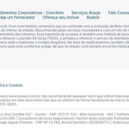
dimentos Corporativos - Convênio
Serviços Araujo
Fale Cono
Seja um fornecedor
Ofereça seu imóvel
Bulário
 você. Com uma história centenária que se confunde com a evolução de Belo Hori
s do interior do estado. Reconhecida pelos serviços inovadores e com um mix de 
trimônio dos mineiros. Essa trajetória de sucesso é também uma história de pion
 oferecer o plantão 24 horas (1933), a primeira a oferecer o serviço de telemarke
primeira rede a implantar o modelo drugstore. Na área de medicamentos, também nã
 novo para uma confiança antiga: de que na Araujo você sempre encontra medi
tica e Conduta
ndereço www.araujo.com.br, não reconhecendo qualquer outro que utilize indevid
pras em sites desconhecidos que se utilizem de forma fraudulenta da marca d
 3270-5000.
ço: Rua Curitiba 327 - Centro - CEP: 30170-120 - Belo Horizonte - MG | Telefon
s 00:00h | Consultores técnicos responsáveis: Hairton Ayres Azevedo Guimarã
hiago Aguiar Pinheiro - CRF Nº 13.748. Alvará Sanitário: 2025020713 | Autorizaç