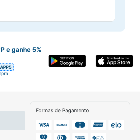
PP e ganhe 5%
APP5
mpra
Formas de Pagamento