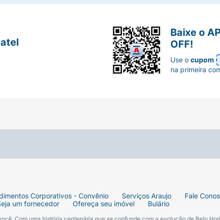
Baixe o A
atel
OFF!
Use o
cupom
na primeira co
dimentos Corporativos - Convênio
Serviços Araujo
Fale Cono
Seja um fornecedor
Ofereça seu imóvel
Bulário
 você. Com uma história centenária que se confunde com a evolução de Belo Hori