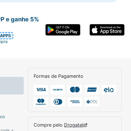
PP e ganhe 5%
APP5
mpra
Formas de Pagamento
sco
Compre pelo
Drogatel
zonte, a