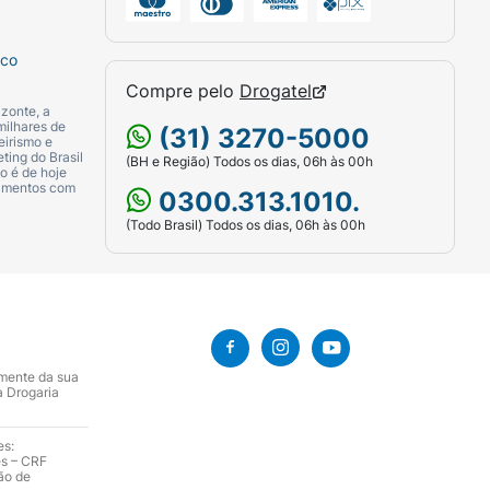
sco
Compre pelo
Drogatel
zonte, a
milhares de
(31) 3270-5000
eirismo e
ting do Brasil
(BH e Região) Todos os dias, 06h às 00h
o é de hoje
camentos com
0300.313.1010.
(Todo Brasil) Todos os dias, 06h às 00h
amente da sua
a Drogaria
es:
es – CRF
ão de