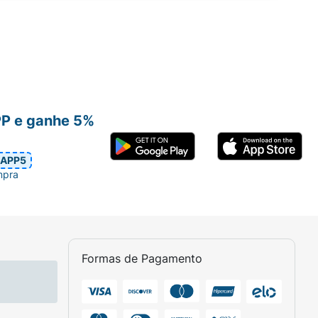
PP e ganhe 5%
APP5
mpra
Formas de Pagamento