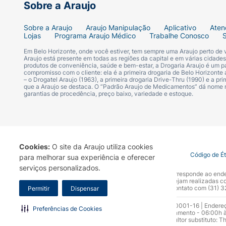
Sobre a Araujo
Sobre a Araujo
Araujo Manipulação
Aplicativo
Aten
Lojas
Programa Araujo Médico
Trabalhe Conosco
Em Belo Horizonte, onde você estiver, tem sempre uma Araujo perto de
Araujo está presente em todas as regiões da capital e em várias cidade
produtos de conveniência, saúde e bem-estar, a Drogaria Araujo é um pa
compromisso com o cliente: ela é a primeira drogaria de Belo Horizonte a
– o Drogatel Araujo (1963), a primeira drogaria Drive-Thru (1990) e a 
que a Araujo se destaca. O “Padrão Araujo de Medicamentos” dá nome
garantias de procedência, preço baixo, variedade e estoque.
Cookies:
O site da Araujo utiliza cookies
Termo de Uso
Portal da Privacidade
Covid-19
Código de É
para melhorar sua experiência e oferecer
serviços personalizados.
A Drogaria Araujo S/A informa que o seu site oficial corresponde ao e
marca. Para sua segurança recomendamos que não sejam realizadas com
Araujo S.A. Em caso de dúvidas, gentileza entrar em contato com (31)
Permitir
Dispensar
Razão Social: Drogaria Araujo S.A | CNPJ: 17.256.512.0001-16 | Endere
Preferências de Cookies
0300.313.1010 e (31) 3270-5000 Horário de funcionamento - 06:00h à
10.965 | Yasmin Silva Alvarenga – CRF 52.584 - Consultor substituto: T