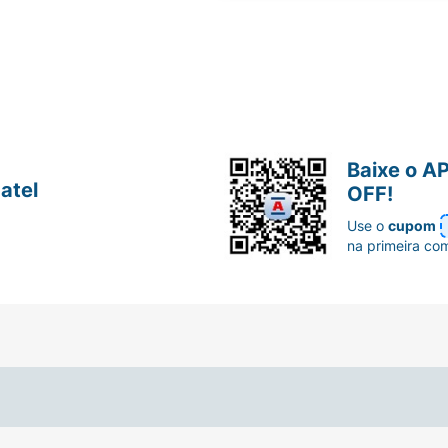
Baixe o A
atel
OFF!
Use o
cupom
na primeira co