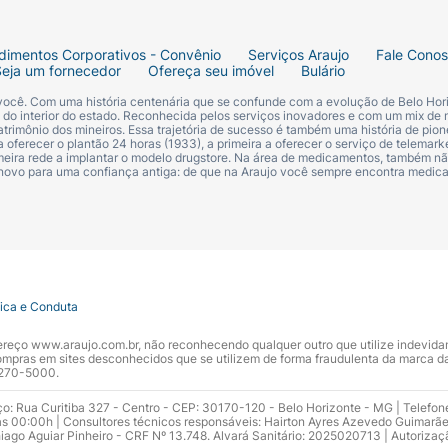
dimentos Corporativos - Convênio
Serviços Araujo
Fale Cono
Seja um fornecedor
Ofereça seu imóvel
Bulário
 você. Com uma história centenária que se confunde com a evolução de Belo Hori
s do interior do estado. Reconhecida pelos serviços inovadores e com um mix de 
trimônio dos mineiros. Essa trajetória de sucesso é também uma história de pion
 oferecer o plantão 24 horas (1933), a primeira a oferecer o serviço de telemarke
primeira rede a implantar o modelo drugstore. Na área de medicamentos, também nã
 novo para uma confiança antiga: de que na Araujo você sempre encontra medi
tica e Conduta
ndereço www.araujo.com.br, não reconhecendo qualquer outro que utilize indevid
pras em sites desconhecidos que se utilizem de forma fraudulenta da marca d
 3270-5000.
ço: Rua Curitiba 327 - Centro - CEP: 30170-120 - Belo Horizonte - MG | Telefon
s 00:00h | Consultores técnicos responsáveis: Hairton Ayres Azevedo Guimarã
hiago Aguiar Pinheiro - CRF Nº 13.748. Alvará Sanitário: 2025020713 | Autorizaç