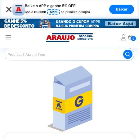
×
Baixe o APP e ganhe 5% OFF!
Baixar
cupom
Use o
APP5
na primeira compra
0
Araujo
Medicamentos
Saúde do Homem
Remédio par