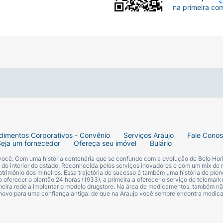
na primeira co
dimentos Corporativos - Convênio
Serviços Araujo
Fale Cono
Seja um fornecedor
Ofereça seu imóvel
Bulário
 você. Com uma história centenária que se confunde com a evolução de Belo Hori
s do interior do estado. Reconhecida pelos serviços inovadores e com um mix de 
trimônio dos mineiros. Essa trajetória de sucesso é também uma história de pion
 oferecer o plantão 24 horas (1933), a primeira a oferecer o serviço de telemarke
primeira rede a implantar o modelo drugstore. Na área de medicamentos, também nã
 novo para uma confiança antiga: de que na Araujo você sempre encontra medi