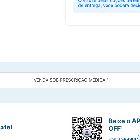
Consulte pelas opções de ent
de entrega, você poderá deci
"VENDA SOB PRESCRIÇÃO MÉDICA."
Baixe o A
atel
OFF!
Use o
cupom