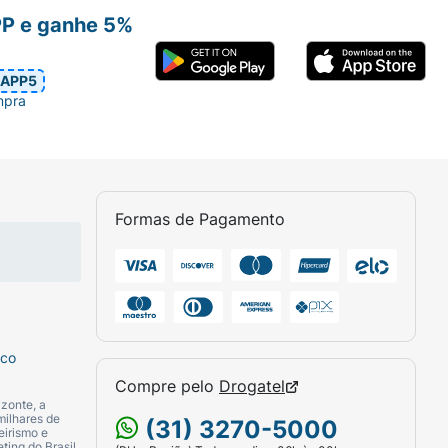
PP e ganhe 5%
APP5
mpra
Formas de Pagamento
sco
Compre pelo
Drogatel
zonte, a
milhares de
(31) 3270-5000
eirismo e
ting do Brasil