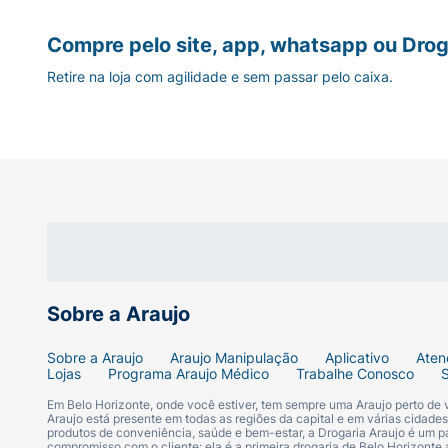
Compre pelo site, app, whatsapp ou Drog
Retire na loja com agilidade e sem passar pelo caixa.
Sobre a Araujo
Sobre a Araujo
Araujo Manipulação
Aplicativo
Aten
Lojas
Programa Araujo Médico
Trabalhe Conosco
Em Belo Horizonte, onde você estiver, tem sempre uma Araujo perto de
Araujo está presente em todas as regiões da capital e em várias cidade
produtos de conveniência, saúde e bem-estar, a Drogaria Araujo é um pa
compromisso com o cliente: ela é a primeira drogaria de Belo Horizonte a