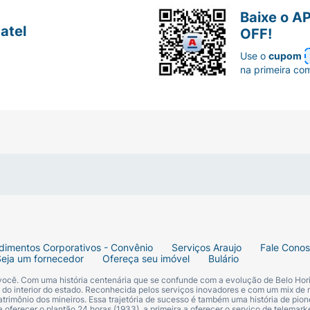
Baixe o A
atel
OFF!
Use o
cupom
na primeira co
dimentos Corporativos - Convênio
Serviços Araujo
Fale Cono
Seja um fornecedor
Ofereça seu imóvel
Bulário
 você. Com uma história centenária que se confunde com a evolução de Belo Hori
s do interior do estado. Reconhecida pelos serviços inovadores e com um mix de 
trimônio dos mineiros. Essa trajetória de sucesso é também uma história de pion
 oferecer o plantão 24 horas (1933), a primeira a oferecer o serviço de telemarke