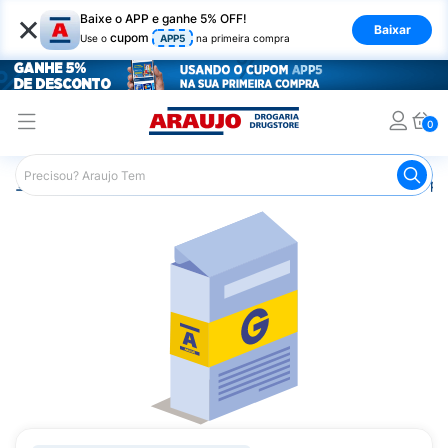
×
Baixe o APP e ganhe 5% OFF!
Baixar
cupom
Use o
APP5
na primeira compra
0
Araujo
Medicamentos
Saúde do Homem
Remédio par