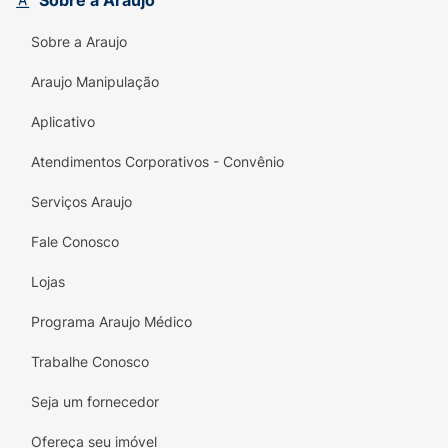
Sobre a Araujo
dias mais corridos.
Sobre a Araujo
Não deixe que o estresse tome conta da sua
Araujo Manipulação
vida! Invista na sua saúde com Targifor e
descubra um novo jeito de cuidar de si
Aplicativo
mesmo, pois você merece se sentir bem
todos os dias!
Atendimentos Corporativos - Convênio
Serviços Araujo
Fale Conosco
Lojas
Programa Araujo Médico
Trabalhe Conosco
Seja um fornecedor
Ofereça seu imóvel