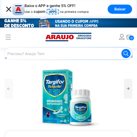
×
Baixe o APP e ganhe 5% OFF!
Baixar
cupom
Use o
APP5
na primeira compra
0
Araujo
Saúde e Bem Estar
Vitaminas e Minerais
Poliv