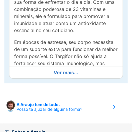
sua forma de enfrentar o dia a dia! Com uma
combinação poderosa de 23 vitaminas e
minerais, ele é formulado para promover a
imunidade e atuar como um antioxidante
essencial no seu cotidiano.
Em épocas de estresse, seu corpo necessita
de um suporte extra para funcionar da melhor
forma possível. O Targifor não só ajuda a
fortalecer seu sistema imunológico, mas
também proporciona energia e vitalidade,
Ver mais...
para que você possa lidar com os desafios
diários com mais leveza e saúde.
A praticidade das cápsulas gelatinosas
tornam este suplemento fácil de consumir,
A Araujo tem de tudo.
Posso te ajudar de alguma forma?
ideal para incluir na sua rotina de forma
descomplicada. Experimente Targifor Te
Ajuda! Stress e veja como é possível ter mais
disposição, foco e bem-estar, mesmo nos