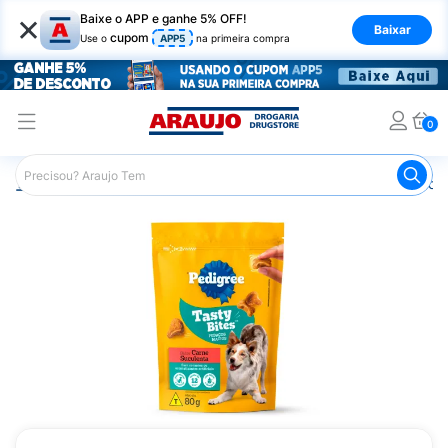
×
Baixe o APP e ganhe 5% OFF!
Baixar
cupom
Use o
APP5
na primeira compra
0
Araujo
Pet Shop
Cachorros
Petiscos para Cachorro