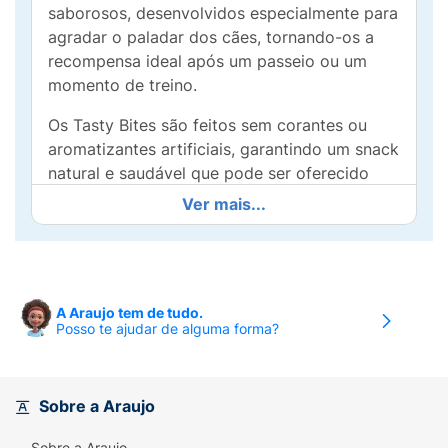
saborosos, desenvolvidos especialmente para
agradar o paladar dos cães, tornando-os a
recompensa ideal após um passeio ou um
momento de treino.
Os Tasty Bites são feitos sem corantes ou
aromatizantes artificiais, garantindo um snack
natural e saudável que pode ser oferecido
com confiança. Com apenas 12 kcal por
Ver mais...
pedaço, você pode recompensar seu cão sem
se preocupar com a balança.
Além de saborosos, esses petiscos são uma
ótima forma de fortalecer o vínculo entre
A Araujo tem de tudo.
Posso te ajudar de alguma forma?
você e seu pet, proporcionando momentos de
alegria e afeto. Seja em casa ou em passeios,
os Petiscos Pedigree Tasty Bites são práticos
e fáceis de armazenar, tornando-se um
Sobre a Araujo
companheiro perfeito para a rotina do seu
Sobre a Araujo