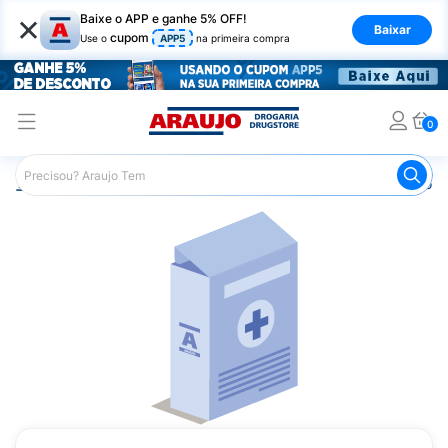
×
Baixe o APP e ganhe 5% OFF!
Baixar
cupom
Use o
APP5
na primeira compra
0
Araujo
Medicamentos
Remédio para Sistema Nervoso Ce