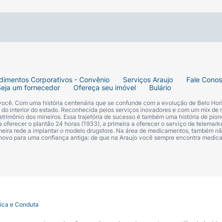
dimentos Corporativos - Convênio
Serviços Araujo
Fale Cono
Seja um fornecedor
Ofereça seu imóvel
Bulário
 você. Com uma história centenária que se confunde com a evolução de Belo Hori
s do interior do estado. Reconhecida pelos serviços inovadores e com um mix de 
trimônio dos mineiros. Essa trajetória de sucesso é também uma história de pion
 oferecer o plantão 24 horas (1933), a primeira a oferecer o serviço de telemarke
primeira rede a implantar o modelo drugstore. Na área de medicamentos, também nã
 novo para uma confiança antiga: de que na Araujo você sempre encontra medi
tica e Conduta