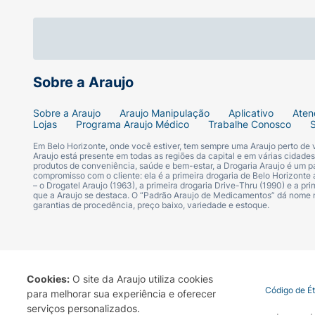
Sobre a Araujo
Sobre a Araujo
Araujo Manipulação
Aplicativo
Aten
Lojas
Programa Araujo Médico
Trabalhe Conosco
Em Belo Horizonte, onde você estiver, tem sempre uma Araujo perto de
Araujo está presente em todas as regiões da capital e em várias cidade
produtos de conveniência, saúde e bem-estar, a Drogaria Araujo é um pa
compromisso com o cliente: ela é a primeira drogaria de Belo Horizonte a
– o Drogatel Araujo (1963), a primeira drogaria Drive-Thru (1990) e a 
que a Araujo se destaca. O “Padrão Araujo de Medicamentos” dá nome
garantias de procedência, preço baixo, variedade e estoque.
Cookies:
O site da Araujo utiliza cookies
Termo de Uso
Portal da Privacidade
Covid-19
Código de É
para melhorar sua experiência e oferecer
serviços personalizados.