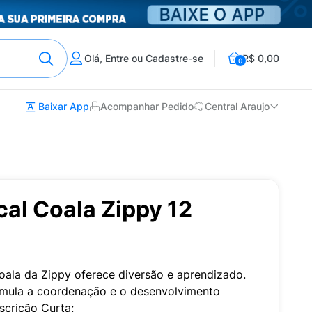
Olá, Entre ou Cadastre-se
R$ 0,00
0
Baixar App
Acompanhar Pedido
Central Araujo
al Coala Zippy 12
Coala da Zippy oferece diversão e aprendizado.
timula a coordenação e o desenvolvimento
scrição Curta: