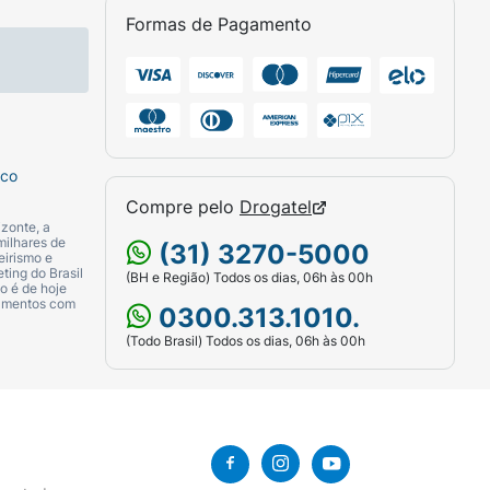
Formas de Pagamento
sco
Compre pelo
Drogatel
zonte, a
milhares de
(31) 3270-5000
eirismo e
ting do Brasil
(BH e Região) Todos os dias, 06h às 00h
o é de hoje
camentos com
0300.313.1010.
(Todo Brasil) Todos os dias, 06h às 00h