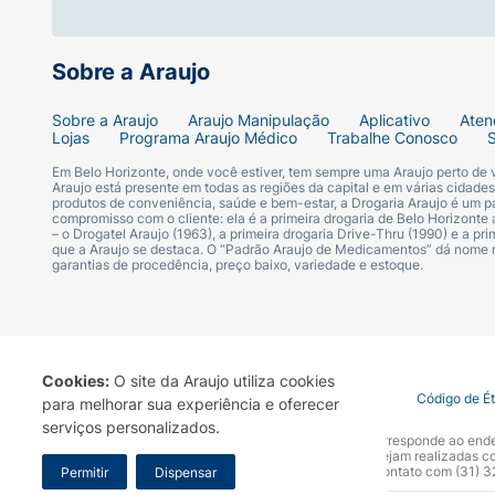
Sobre a Araujo
Sobre a Araujo
Araujo Manipulação
Aplicativo
Aten
Lojas
Programa Araujo Médico
Trabalhe Conosco
Em Belo Horizonte, onde você estiver, tem sempre uma Araujo perto de
Araujo está presente em todas as regiões da capital e em várias cidade
produtos de conveniência, saúde e bem-estar, a Drogaria Araujo é um pa
compromisso com o cliente: ela é a primeira drogaria de Belo Horizonte a
– o Drogatel Araujo (1963), a primeira drogaria Drive-Thru (1990) e a 
que a Araujo se destaca. O “Padrão Araujo de Medicamentos” dá nome
garantias de procedência, preço baixo, variedade e estoque.
Cookies:
O site da Araujo utiliza cookies
Termo de Uso
Portal da Privacidade
Covid-19
Código de É
para melhorar sua experiência e oferecer
serviços personalizados.
A Drogaria Araujo S/A informa que o seu site oficial corresponde ao e
marca. Para sua segurança recomendamos que não sejam realizadas com
Araujo S.A. Em caso de dúvidas, gentileza entrar em contato com (31)
Permitir
Dispensar