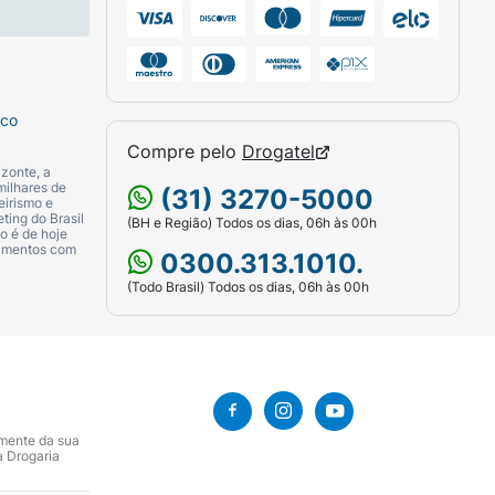
sco
Compre pelo
Drogatel
zonte, a
milhares de
(31) 3270-5000
eirismo e
ting do Brasil
(BH e Região) Todos os dias, 06h às 00h
o é de hoje
camentos com
0300.313.1010.
(Todo Brasil) Todos os dias, 06h às 00h
amente da sua
a Drogaria