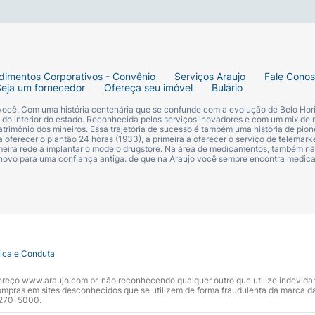
dimentos Corporativos - Convênio
Serviços Araujo
Fale Cono
Seja um fornecedor
Ofereça seu imóvel
Bulário
 você. Com uma história centenária que se confunde com a evolução de Belo Hori
s do interior do estado. Reconhecida pelos serviços inovadores e com um mix de 
trimônio dos mineiros. Essa trajetória de sucesso é também uma história de pion
 oferecer o plantão 24 horas (1933), a primeira a oferecer o serviço de telemarke
primeira rede a implantar o modelo drugstore. Na área de medicamentos, também nã
 novo para uma confiança antiga: de que na Araujo você sempre encontra medi
tica e Conduta
ndereço www.araujo.com.br, não reconhecendo qualquer outro que utilize indevid
pras em sites desconhecidos que se utilizem de forma fraudulenta da marca d
 3270-5000.