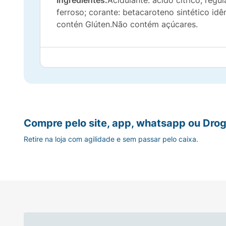
Ingredientes:
Acidulante: ácido cítrico; regu
ferroso; corante: betacaroteno sintético idê
contén Glúten.Não contém açúcares.
Compre pelo site, app, whatsapp ou Drog
Retire na loja com agilidade e sem passar pelo caixa.