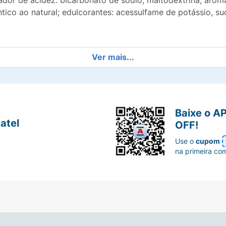
lador de acidez: bicarbonato de sódio; maltodextrina; aroma 
ntico ao natural; edulcorantes: acessulfame de potássio, su
Ver mais...
Baixe o A
atel
OFF!
Use o
cupom
na primeira co