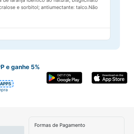
de laranja idêntico ao natural; bisglicinato
cralose e sorbitol; antiumectante: talco.Não
PP e ganhe 5%
APP5
mpra
Formas de Pagamento