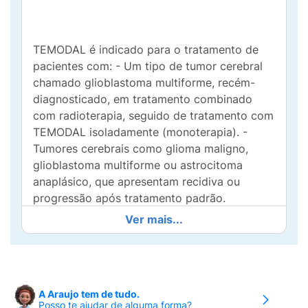
TEMODAL é indicado para o tratamento de
pacientes com: - Um tipo de tumor cerebral
chamado glioblastoma multiforme, recém-
diagnosticado, em tratamento combinado
com radioterapia, seguido de tratamento com
TEMODAL isoladamente (monoterapia). -
Tumores cerebrais como glioma maligno,
glioblastoma multiforme ou astrocitoma
anaplásico, que apresentam recidiva ou
progressão após tratamento padrão.
TEMODAL também é indicado no tratamento
Ver mais...
de pacientes com melanoma maligno
metastático.
Uso adulto e pediátrico.
A Araujo tem de tudo.
TEMODAL é um medicamento que age contra
Posso te ajudar de alguma forma?