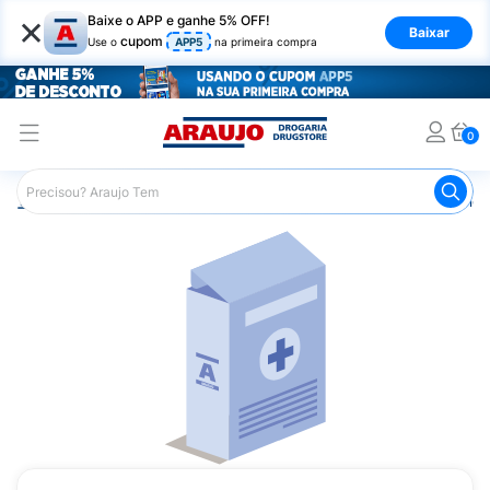
×
Baixe o APP e ganhe 5% OFF!
Baixar
cupom
Use o
APP5
na primeira compra
0
Araujo
Medicamentos
Medicamentos Especiais
Onco