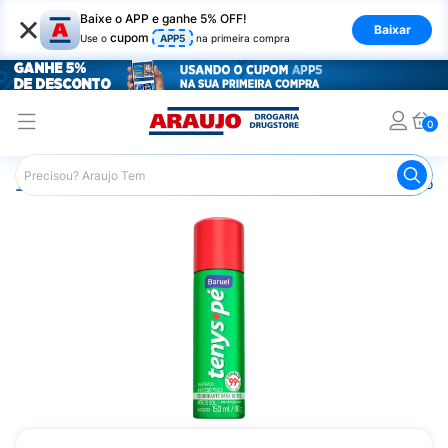
×
Baixe o APP e ganhe 5% OFF!
Baixar
cupom
Use o
APP5
na primeira compra
0
Araujo
Higiene Pessoal
Cuidados com os Pés
Desodor