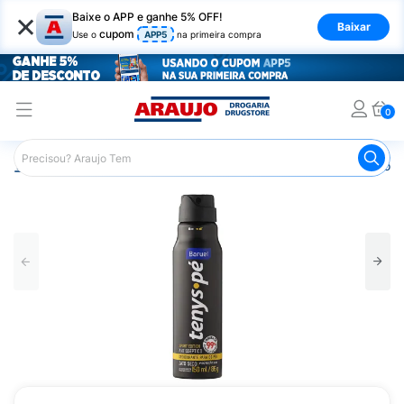
×
Baixe o APP e ganhe 5% OFF!
Baixar
cupom
Use o
APP5
na primeira compra
0
Araujo
Higiene Pessoal
Cuidados com os Pés
Desodor