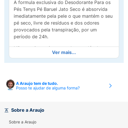
A formula exclusiva do Desodorante Para os
Pés Tenys Pé Baruel Jato Seco é absorvida
imediatamente pela pele o que mantém o seu
pé seco, livre de resíduos e dos odores
provocados pela transpiração, por um
período de 24h.
Não conviva mais com o desagradável
Ver mais...
“chulé”. Use o Desodorante Para os Pés Tenys
Pé Baruel Jato Seco e não sinta mais
vergonha de tirar o seu calçado em público.
A Araujo tem de tudo.
Posso te ajudar de alguma forma?
Sobre a Araujo
Sobre a Araujo