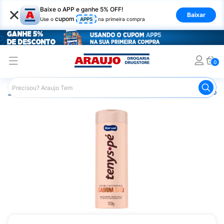
×
Baixe o APP e ganhe 5% OFF!
Baixar
cupom
Use o
APP5
na primeira compra
0
Araujo
Higiene Pessoal
Cuidados com os Pés
Desodor