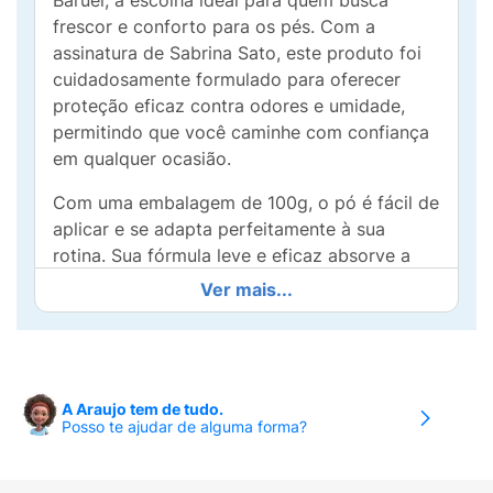
Baruel, a escolha ideal para quem busca
frescor e conforto para os pés. Com a
assinatura de Sabrina Sato, este produto foi
cuidadosamente formulado para oferecer
proteção eficaz contra odores e umidade,
permitindo que você caminhe com confiança
em qualquer ocasião.
Com uma embalagem de 100g, o pó é fácil de
aplicar e se adapta perfeitamente à sua
rotina. Sua fórmula leve e eficaz absorve a
umidade e proporciona uma sensação de
Ver mais...
frescor duradoura, ideal para manter seus pés
secos e confortáveis ao longo do dia, mesmo
nas situações mais exigentes.
Seja em dias de calor intenso, após longos
A Araujo tem de tudo.
Posso te ajudar de alguma forma?
períodos em pé ou durante atividades físicas,
o Pó Desodorante Tenys Pé Baruel é seu
aliado perfeito. Liberte-se de preocupações e