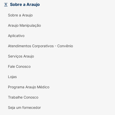
sinta-se à vontade para desfilar com
Sobre a Araujo
confiança, sabendo que seus pés estão
Sobre a Araujo
protegidos e frescos. Transforme o cuidado
com seus pés em uma experiência única e
Araujo Manipulação
agradável com Tenys Pé Baruel!
Aplicativo
Atendimentos Corporativos - Convênio
Serviços Araujo
Fale Conosco
Lojas
Programa Araujo Médico
Trabalhe Conosco
Seja um fornecedor